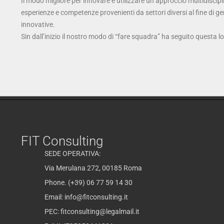
Il modo migliore per innovare è utilizzare un approccio multidiscipl
esperienze e competenze provenienti da settori diversi al fine di g
innovative.
Sin dall’inizio il nostro modo di “fare squadra” ha seguito questa l
FIT Consulting
SEDE OPERATIVA:
Via Merulana 272, 00185 Roma
Phone. (+39) 06 77 59 14 30
Email:
info@fitconsulting.it
PEC:
fitconsulting@legalmail.it