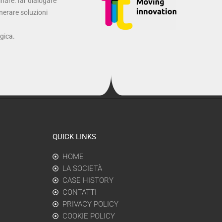
inare: far dialogare
enerare soluzioni
ogica.
QUICK LINKS
HOME
LA SOCIETÀ
CASE HISTORY
CONTATTI
PRIVACY POLICY
COOKIE POLICY