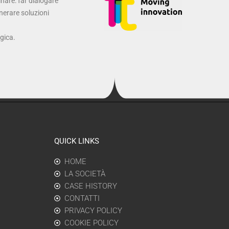
inare: far dialogare
enerare soluzioni
ogica.
QUICK LINKS
HOME
LA SOCIETÀ
CASE HISTORY
CONTATTI
PRIVACY POLICY
COOKIE POLICY