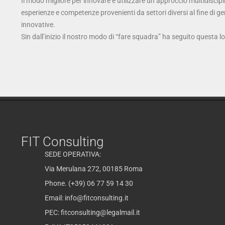
Il modo migliore per innovare è utilizzare un approccio multidiscipl
esperienze e competenze provenienti da settori diversi al fine di g
innovative.
Sin dall’inizio il nostro modo di “fare squadra” ha seguito questa l
FIT Consulting
SEDE OPERATIVA:
Via Merulana 272, 00185 Roma
Phone. (+39) 06 77 59 14 30
Email:
info@fitconsulting.it
PEC:
fitconsulting@legalmail.it