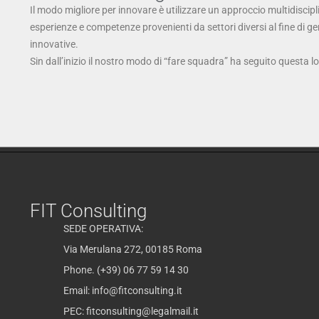
Il modo migliore per innovare è utilizzare un approccio multidiscipl
esperienze e competenze provenienti da settori diversi al fine di g
innovative.
Sin dall’inizio il nostro modo di “fare squadra” ha seguito questa l
FIT Consulting
SEDE OPERATIVA:
Via Merulana 272, 00185 Roma
Phone. (+39) 06 77 59 14 30
Email:
info@fitconsulting.it
PEC:
fitconsulting@legalmail.it