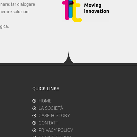
inare: far dialogare
enerare soluzioni
ogica.
QUICK LINKS
HOME
LA SOCIETÀ
CASE HISTORY
CONTATTI
PRIVACY POLICY