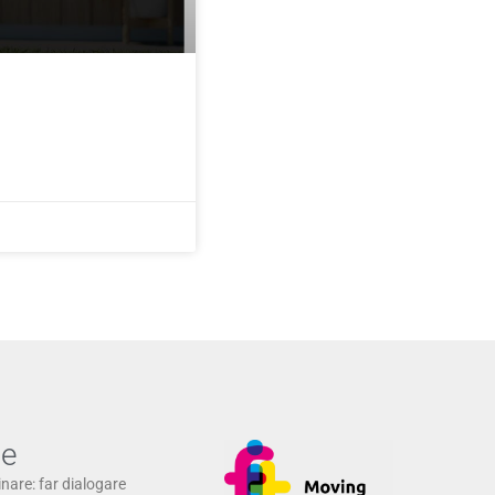
ne
inare: far dialogare