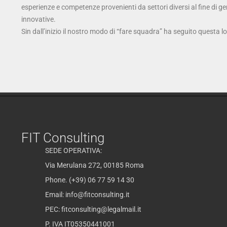
esperienze e competenze provenienti da settori diversi al fine di g
innovative.
Sin dall’inizio il nostro modo di “fare squadra” ha seguito questa l
FIT Consulting
SEDE OPERATIVA:
Via Merulana 272, 00185 Roma
Phone. (+39) 06 77 59 14 30
Email:
info@fitconsulting.it
PEC:
fitconsulting@legalmail.it
P. IVA IT05350441001