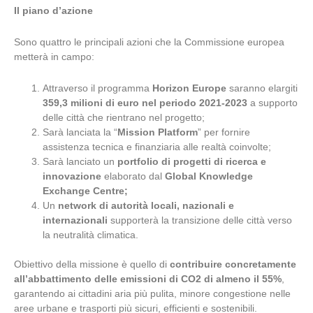
Il piano d’azione
Sono quattro le principali azioni che la Commissione europea
metterà in campo:
Attraverso il programma
Horizon Europe
saranno elargiti
359,3 milioni di euro
nel periodo 2021-2023
a supporto
delle città che rientrano nel progetto;
Sarà lanciata la “
Mission Platform
” per fornire
assistenza tecnica e finanziaria alle realtà coinvolte;
Sarà lanciato un
portfolio di progetti di ricerca e
innovazione
elaborato dal
Global Knowledge
Exchange Centre;
Un
network di autorità locali, nazionali e
internazionali
supporterà la transizione delle città verso
la neutralità climatica.
Obiettivo della missione è quello di
contribuire concretamente
all’abbattimento delle emissioni di CO2 di almeno il 55%
,
garantendo ai cittadini aria più pulita, minore congestione nelle
aree urbane e trasporti più sicuri, efficienti e sostenibili.