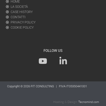
HOME
LA SOCIETÀ
CASE HISTORY
CONTATTI
PRIVACY POLICY
COOKIE POLICY
FOLLOW US
Y
L
o
i
u
n
t
k
Copyright © 2026
FIT CONSULTING
| P.IVA IT05350441001
u
e
b
d
Hosting & Design:
Tecnomind.com