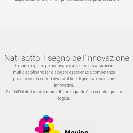
Startup e PMI innovative: 2,5 miliardi per gli investimenti
Mobilità elettrica: in più di nove stazioni di ricarica su dieci i clienti non sono in grado di pagare utilizzando la propria carta di debito o di credito. I risultati della ricerca Kantar per IDZ
Nati sotto il segno dell'innovazione
Il modo migliore per innovare è utilizzare un approccio
multidisciplinare: far dialogare esperienze e competenze
provenienti da settori diversi al fine di generare soluzioni
innovative.
Sin dall’inizio il nostro modo di “fare squadra” ha seguito questa
logica.