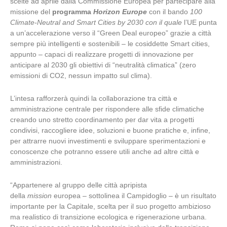
scelte ad aprile dalla Commissione Europea per partecipare alla
missione del
programma
Horizon Europe
con il bando
100
Climate-Neutral and Smart Cities by 2030 con il quale
l’UE punta
a un’accelerazione verso il “Green Deal europeo” grazie a città
sempre più intelligenti e sostenibili – le cosiddette Smart cities,
appunto – capaci di realizzare progetti di innovazione per
anticipare al 2030 gli obiettivi di “neutralità climatica” (zero
emissioni di CO2, nessun impatto sul clima).
L’intesa rafforzerà quindi la collaborazione tra città e
amministrazione centrale per rispondere alle sfide climatiche
creando uno stretto coordinamento per dar vita a progetti
condivisi, raccogliere idee, soluzioni e buone pratiche e, infine,
per attrarre nuovi investimenti e sviluppare sperimentazioni e
conoscenze che potranno essere utili anche ad altre città e
amministrazioni.
“Appartenere al gruppo delle città apripista
della
mission
europea – sottolinea il Campidoglio – è un risultato
importante per la Capitale, scelta per il suo progetto ambizioso
ma realistico di transizione ecologica e rigenerazione urbana.