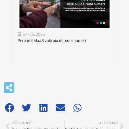
24/06/2026
Perché il MaaS vale più dei suoi numeri
Precedente
Su
PRECEDENTE
SUCCESSIVO