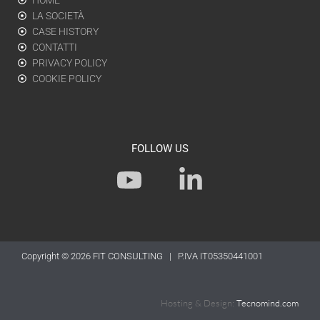
HOME
LA SOCIETÀ
CASE HISTORY
CONTATTI
PRIVACY POLICY
COOKIE POLICY
FOLLOW US
Y
L
o
i
u
n
t
k
Copyright © 2026
FIT CONSULTING
| P.IVA IT05350441001
u
e
b
d
Hosting & Design:
Tecnomind.com