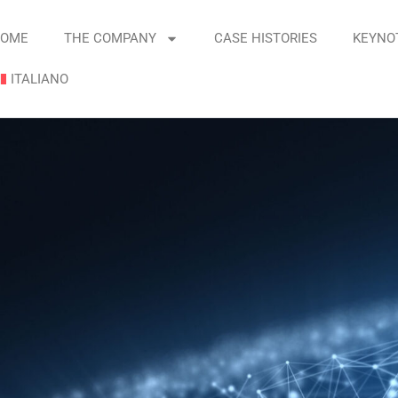
OME
THE COMPANY
CASE HISTORIES
KEYNO
ITALIANO