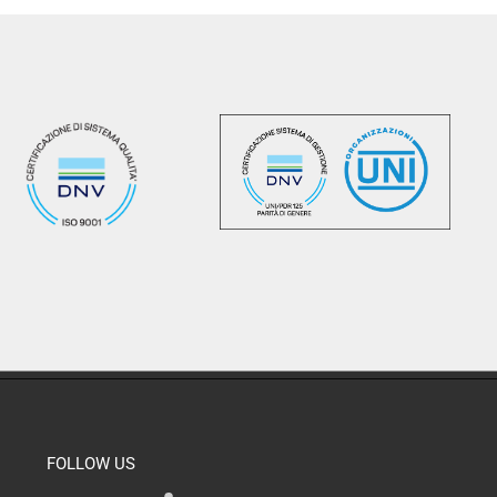
FOLLOW US
Y
L