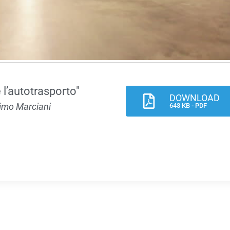
 l’autotrasporto"
DOWNLOAD
simo Marciani
643 KB - PDF