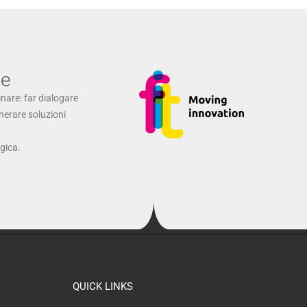
ne
inare: far dialogare
enerare soluzioni
ogica.
QUICK LINKS