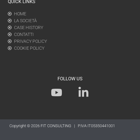
QUICK LINKS
HOME
LA SOCIETÀ
CASE HISTORY
CONTATTI
PRIVACY POLICY
COOKIE POLICY
FOLLOW US
Y
L
o
i
u
n
t
k
Copyright © 2026
FIT CONSULTING
| P.IVA IT05350441001
u
e