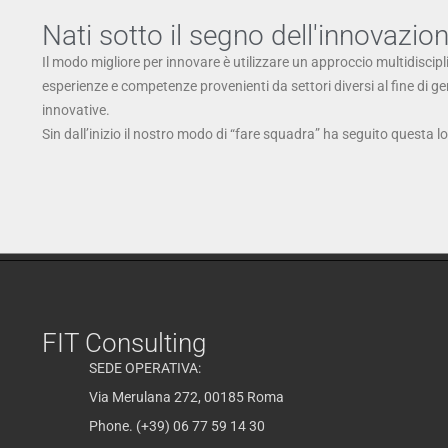
Nati sotto il segno dell'innovazio
Il modo migliore per innovare è utilizzare un approccio multidiscipl
esperienze e competenze provenienti da settori diversi al fine di g
innovative.
Sin dall’inizio il nostro modo di “fare squadra” ha seguito questa l
FIT Consulting
SEDE OPERATIVA:
Via Merulana 272, 00185 Roma
Phone. (+39) 06 77 59 14 30