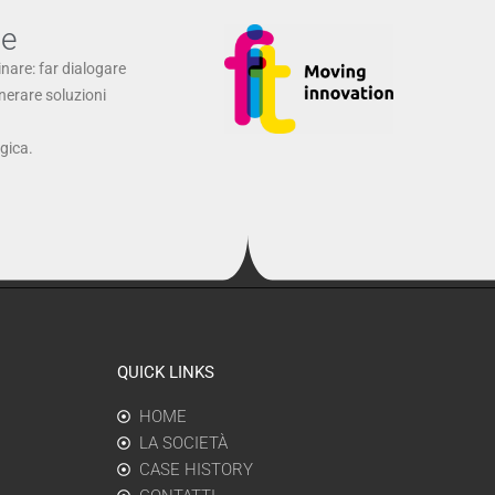
ne
inare: far dialogare
enerare soluzioni
ogica.
QUICK LINKS
HOME
LA SOCIETÀ
CASE HISTORY