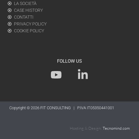
LA SOCIETÀ
CASE HISTORY
CONTATTI
PRIVACY POLICY
COOKIE POLICY
FOLLOW US
Y
L
o
i
u
n
t
k
Copyright © 2026
FIT CONSULTING
| P.IVA IT05350441001
u
e
b
d
Hosting & Design:
Tecnomind.com
e
i