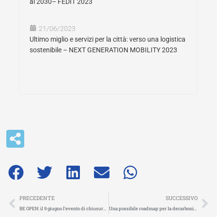
al 2030– FEDIT 2023
21/06/2023
Ultimo miglio e servizi per la città: verso una logistica
sostenibile – NEXT GENERATION MOBILITY 2023
Precedente
Su
PRECEDENTE
SUCCESSIVO
BE OPEN: il 9 giugno l’evento di chiusura del Progetto con il webinar “Making Open Science the new normal for transport research”
Una possibile roadmap per la decarbonizzazione della logistica urbana