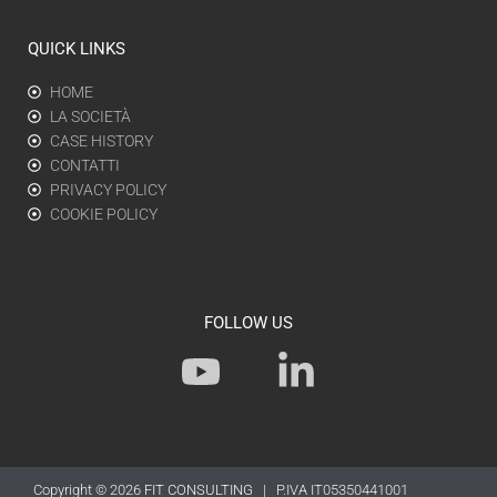
QUICK LINKS
HOME
LA SOCIETÀ
CASE HISTORY
CONTATTI
PRIVACY POLICY
COOKIE POLICY
FOLLOW US
Y
L
o
i
u
n
t
k
Copyright © 2026
FIT CONSULTING
| P.IVA IT05350441001