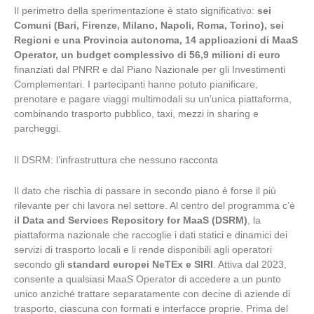
Il perimetro della sperimentazione è stato significativo:
sei
Comuni (Bari, Firenze, Milano, Napoli, Roma, Torino), sei
Regioni e una Provincia autonoma, 14 applicazioni di MaaS
Operator, un budget complessivo di 56,9 milioni di euro
finanziati dal PNRR e dal Piano Nazionale per gli Investimenti
Complementari. I partecipanti hanno potuto pianificare,
prenotare e pagare viaggi multimodali su un’unica piattaforma,
combinando trasporto pubblico, taxi, mezzi in sharing e
parcheggi.
Il DSRM: l’infrastruttura che nessuno racconta
Il dato che rischia di passare in secondo piano è forse il più
rilevante per chi lavora nel settore. Al centro del programma c’è
il Data and Services Repository for MaaS (DSRM)
, la
piattaforma nazionale che raccoglie i dati statici e dinamici dei
servizi di trasporto locali e li rende disponibili agli operatori
secondo gli
standard europei NeTEx e SIRI
. Attiva dal 2023,
consente a qualsiasi MaaS Operator di accedere a un punto
unico anziché trattare separatamente con decine di aziende di
trasporto, ciascuna con formati e interfacce proprie. Prima del