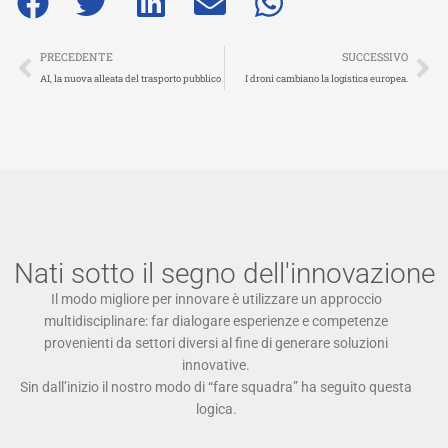
Precedente
Su
PRECEDENTE
SUCCESSIVO
AI, la nuova alleata del trasporto pubblico
I droni cambiano la logistica europea.
Nati sotto il segno dell'innovazione
Il modo migliore per innovare è utilizzare un approccio
multidisciplinare: far dialogare esperienze e competenze
provenienti da settori diversi al fine di generare soluzioni
innovative.
Sin dall’inizio il nostro modo di “fare squadra” ha seguito questa
logica.