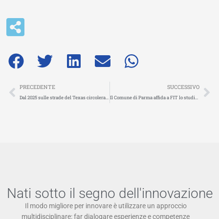
Precedente
Su
PRECEDENTE
SUCCESSIVO
Dal 2025 sulle strade del Texas circoleranno camion a guida autonoma
Il Comune di Parma affida a FIT lo studio per la predisposizione del bando per il rilascio di nuove licenze Taxi
Nati sotto il segno dell'innovazione
Il modo migliore per innovare è utilizzare un approccio
multidisciplinare: far dialogare esperienze e competenze