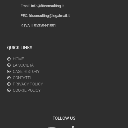
Email:
info@fitconsulting.it
PEC:
fitconsulting@legalmail.it
P. IVA IT05350441001
QUICK LINKS
HOME
LA SOCIETÀ
CASE HISTORY
CONTATTI
PRIVACY POLICY
COOKIE POLICY
FOLLOW US
Y
L