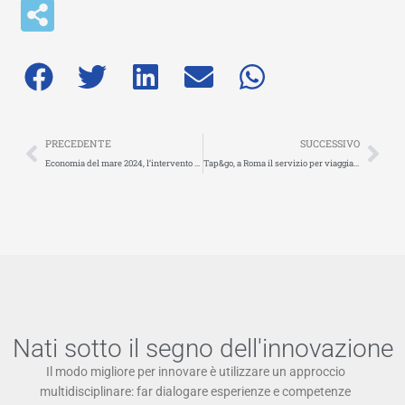
Precedente
Suc
PRECEDENTE
SUCCESSIVO
Economia del mare 2024, l’intervento del presidente FIT Massimo Marciani
Tap&go, a Roma il servizio per viaggiare sui mezzi pubblici introdotto dal progetto europeo UPPER è un successo
Nati sotto il segno dell'innovazione
Il modo migliore per innovare è utilizzare un approccio
multidisciplinare: far dialogare esperienze e competenze