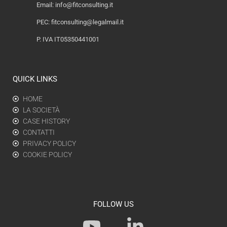
Email:
info@fitconsulting.it
PEC:
fitconsulting@legalmail.it
P. IVA IT05350441001
QUICK LINKS
HOME
LA SOCIETÀ
CASE HISTORY
CONTATTI
PRIVACY POLICY
COOKIE POLICY
FOLLOW US
Y
L