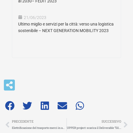
al 2030– FEDIT 2023
21/06/2023
Ultimo miglio e servizi per la città: verso una logistica
sostenibile – NEXT GENERATION MOBILITY 2023
Precedente
Su
PRECEDENTE
SUCCESSIVO
Elettrificazione del trasporto merci in ambito urbano al 2030: il presidente FIT presenta la roadmap FEDIT
UPPER project: scarica il Deliverable “D2.2 Diagnosi di PT nei Living Labs, perfezionamento delle misure e impatto atteso”