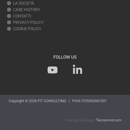
LA SOCIETÀ
CASE HISTORY
CONTATTI
PRIVACY POLICY
COOKIE POLICY
FOLLOW US
Y
L
o
i
u
n
t
k
Copyright © 2026
FIT CONSULTING
| P.IVA IT05350441001
u
e
b
d
Hosting & Design:
Tecnomind.com
e
i