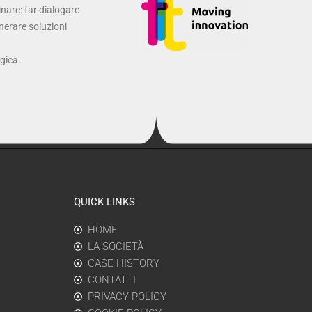
inare: far dialogare
enerare soluzioni
ogica.
QUICK LINKS
HOME
LA SOCIETÀ
CASE HISTORY
CONTATTI
PRIVACY POLICY