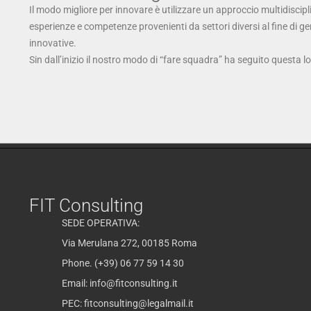
Il modo migliore per innovare è utilizzare un approccio multidiscipl
esperienze e competenze provenienti da settori diversi al fine di g
innovative.
Sin dall’inizio il nostro modo di “fare squadra” ha seguito questa l
FIT Consulting
SEDE OPERATIVA:
Via Merulana 272, 00185 Roma
Phone. (+39) 06 77 59 14 30
Email:
info@fitconsulting.it
PEC:
fitconsulting@legalmail.it