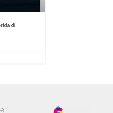
rida di
ne