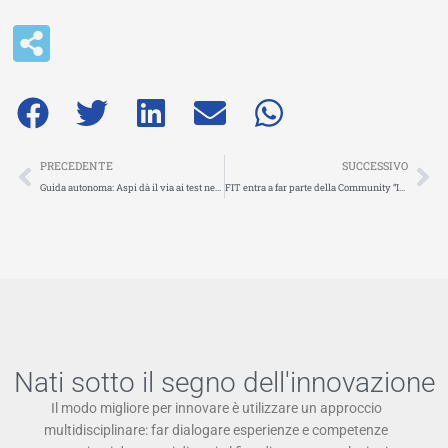
Precedente
Su
PRECEDENTE
SUCCESSIVO
Guida autonoma: Aspi dà il via ai test nel traffico sulla A26
FIT entra a far parte della Community “International Data Space Association” (IDSA)
Nati sotto il segno dell'innovazione
Il modo migliore per innovare è utilizzare un approccio
multidisciplinare: far dialogare esperienze e competenze