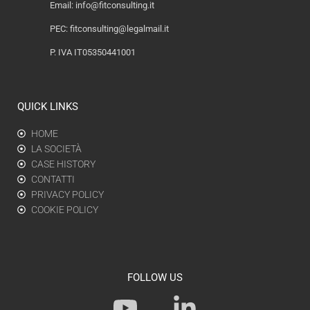
Email:
info@fitconsulting.it
PEC:
fitconsulting@legalmail.it
P. IVA IT05350441001
QUICK LINKS
HOME
LA SOCIETÀ
CASE HISTORY
CONTATTI
PRIVACY POLICY
COOKIE POLICY
FOLLOW US
Y
L