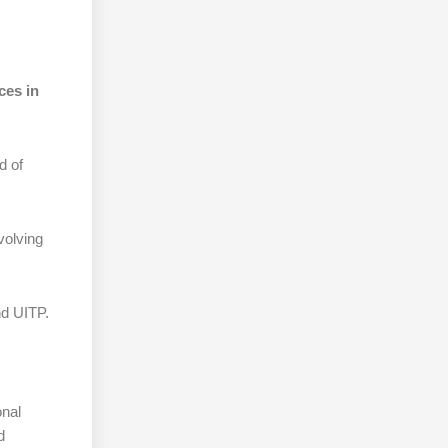
ces in
d of
volving
d UITP.
onal
d