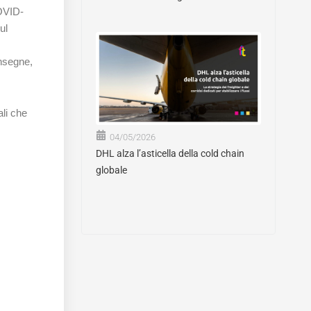
OVID-
ul
onsegne,
ali che
04/05/2026
DHL alza l’asticella della cold chain
globale