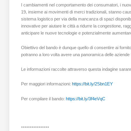
I cambiamenti nel comportamento dei consumatori, i nuo
19, insieme ai movimenti di merci tradizionali, stanno ca
sistema logistico per via della mancanza di spazi disponib
innovative per aiutare le città a ridurre la congestione, ragg
anticipare le nuove tecnologie e potenzialmente aumentare 
Obiettivo del bando è dunque quello di consentire ai fornitori
potranno a loro volta avere una panoramica delle aziende f
Le informazioni raccolte attraverso questa indagine sarann
Per maggiori informazioni:
https://bit.ly/2Sbn1EY
Per compilare il bando:
https://bit.ly/3f4eVqC
****************