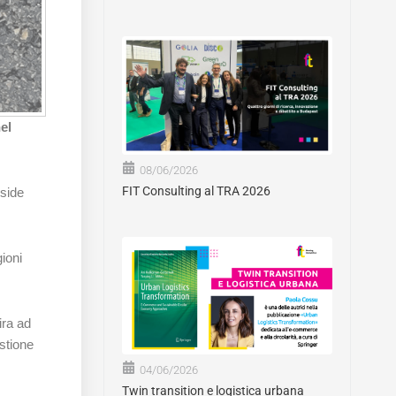
el
08/06/2026
FIT Consulting al TRA 2026
side
ioni
ira ad
estione
04/06/2026
Twin transition e logistica urbana