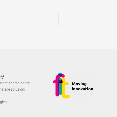
ne
inare: far dialogare
enerare soluzioni
ogica.