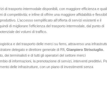
vizi di trasporto intermodale disponibili, con maggiore efficienza e quali
 di competitività; e infine di offrire una maggiore affidabilità e flessibil
 produttivo. L’accesso semplificato all’offerta di servizi esistenti e il
uindi di migliorare l’efficienza del trasporto intermodale, dal punto di
potenziale dei volumi di traffico.
istica e del trasporto delle merci su ferro, attraverso una infrastrutt
istratore delegato e direttore generale di Rfi,
Gianpiero Strisciuglio
.
, dei terminalisti e di tutti gli operatori del settore merci
io di informazioni, la prenotazione di servizi, interventi predittivi. P
ento delle infrastrutture, con un piano di investimenti senza