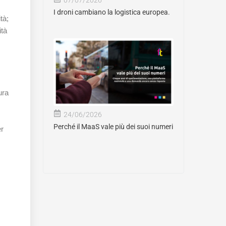
I droni cambiano la logistica europea.
tà;
ità
ura
24/06/2026
Perché il MaaS vale più dei suoi numeri
er