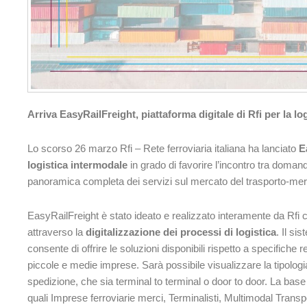
Arriva EasyRailFreight, piattaforma digitale di Rfi per la lo
Lo scorso 26 marzo Rfi – Rete ferroviaria italiana ha lanciato
E
logistica intermodale
in grado di favorire l’incontro tra domanda
panoramica completa dei servizi sul mercato del trasporto-mer
EasyRailFreight è stato ideato e realizzato interamente da Rfi co
attraverso la
digitalizzazione dei processi di logistica
. Il si
consente di offrire le soluzioni disponibili rispetto a specifiche
piccole e medie imprese. Sarà possibile visualizzare la tipolo
spedizione, che sia terminal to terminal o door to door. La base 
quali Imprese ferroviarie merci, Terminalisti, Multimodal Transpo