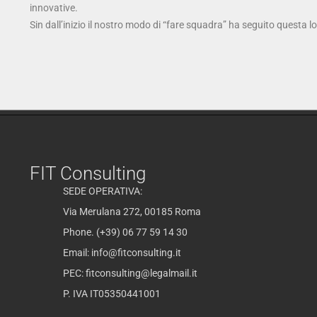
innovative.
Sin dall’inizio il nostro modo di “fare squadra” ha seguito questa l
FIT Consulting
SEDE OPERATIVA:
Via Merulana 272, 00185 Roma
Phone. (+39) 06 77 59 14 30
Email:
info@fitconsulting.it
PEC:
fitconsulting@legalmail.it
P. IVA IT05350441001