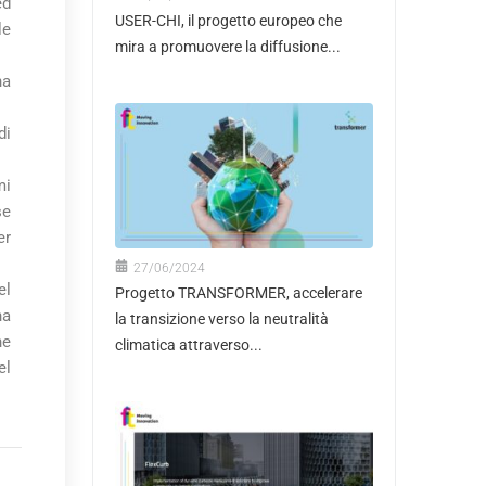
ed
USER-CHI, il progetto europeo che
le
mira a promuovere la diffusione...
ha
di
mi
se
er
27/06/2024
el
Progetto TRANSFORMER, accelerare
na
la transizione verso la neutralità
ne
climatica attraverso...
el