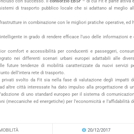
 concluso con successo. Il
consorzio EBSF
– di cui Fit è parte attiva 
istemi di trasporto pubblico locale che si adattano al meglio al
frastrutture in combinazione con le migliori pratiche operative, ed 
telligente in grado di rendere efficace l’uso delle informazioni e 
glior comfort e accessibilità per conducenti e passeggeri, consu
egrato nei differenti scenari urbani europei adattabili alle diver
le future tendenze di mobilità caratterizzate da nuovi servizi p
nto dell’intera rete di trasporto.
 privati svolto da Fit sia nella fase di valutazione degli impatti d
li ad altre città interessate ha dato impulso alla progettazione di u
ll’adozione di uno standard europeo per il sistema di comunicazio
oni (meccaniche ed energetiche) per l’economicità e l’affidabilità d
MOBILITÀ
20/12/2017