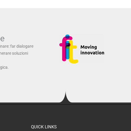
ne
inare: far dialogare
enerare soluzioni
ogica.
QUICK LINKS