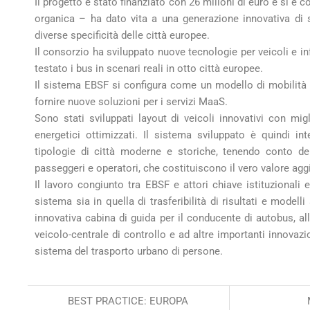
Il progetto è stato finanziato con 26 milioni di euro e si è
organica – ha dato vita a una generazione innovativa di s
diverse specificità delle città europee.
Il consorzio ha sviluppato nuove tecnologie per veicoli e in
testato i bus in scenari reali in otto città europee.
Il sistema EBSF si configura come un modello di mobilità in
fornire nuove soluzioni per i servizi MaaS.
Sono stati sviluppati layout di veicoli innovativi con mi
energetici ottimizzati. Il sistema sviluppato è quindi int
tipologie di città moderne e storiche, tenendo conto del
passeggeri e operatori, che costituiscono il vero valore aggiu
Il lavoro congiunto tra EBSF e attori chiave istituzionali e
sistema sia in quella di trasferibilità di risultati e model
innovativa cabina di guida per il conducente di autobus, a
veicolo-centrale di controllo e ad altre importanti innovazi
sistema del trasporto urbano di persone.
BEST PRACTICE: EUROPA