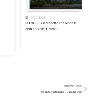
15/04/2024
FLEXCURB, il progetto che rende le
città più vivibili tramite...
Succes
SUCCESSIVO
Mobilità sostenibile – Catania 2017