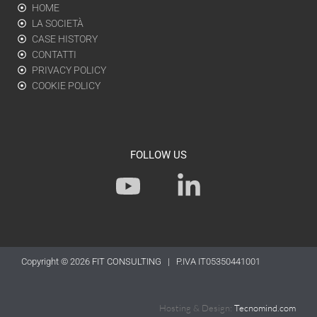
HOME
LA SOCIETÀ
CASE HISTORY
CONTATTI
PRIVACY POLICY
COOKIE POLICY
FOLLOW US
Y
L
o
i
u
n
t
k
Copyright © 2026
FIT CONSULTING
| P.IVA IT05350441001
u
e
b
d
Hosting & Design:
Tecnomind.com