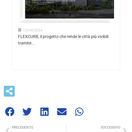
15/04/2024
FLEXCURB, il progetto che rende le città più vivibili
tramite...
Precedente
Su
PRECEDENTE
SUCCESSIVO