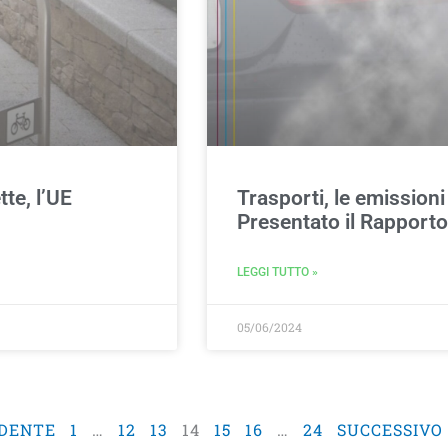
te, l’UE
Trasporti, le emission
Presentato il Rapport
LEGGI TUTTO »
05/06/2024
EDENTE
1
…
12
13
14
15
16
…
24
SUCCESSIVO 