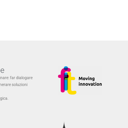
ne
inare: far dialogare
enerare soluzioni
ogica.