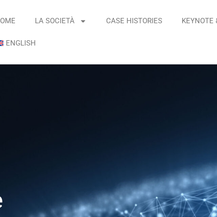
OME
LA SOCIETÀ
CASE HISTORIES
KEYNOTE 
ENGLISH
e