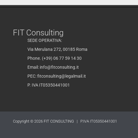
FIT Consulting
SEDE OPERATIVA:
Via Merulana 272, 00185 Roma
Phone. (+39) 06 77 59 14 30
Email:
info@fitconsulting.it
PEC:
fitconsulting@legalmail.it
P. IVA IT05350441001
Copyright © 2026
FIT CONSULTING
| P.IVA IT05350441001