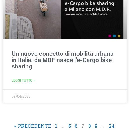
Un nuovo concetto di mobilità urbana
in Italia: da MDF nasce l’e-Cargo bike
sharing
LEGGI TUTTO »
09/04/2025
« PRECEDENTE
1
…
5
6
7
8
9
…
24