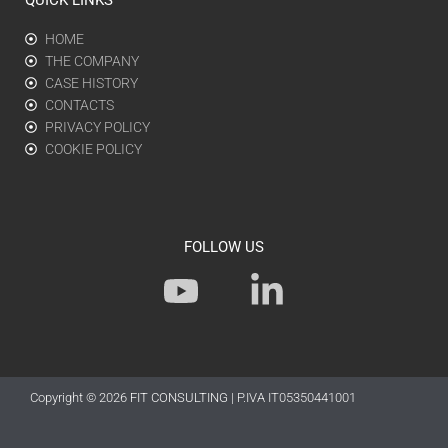
HOME
THE COMPANY
CASE HISTORY
CONTACTS
PRIVACY POLICY
COOKIE POLICY
FOLLOW US
Y
L
o
i
u
n
t
k
Copyright © 2026
FIT CONSULTING
| P.IVA IT05350441001
u
e