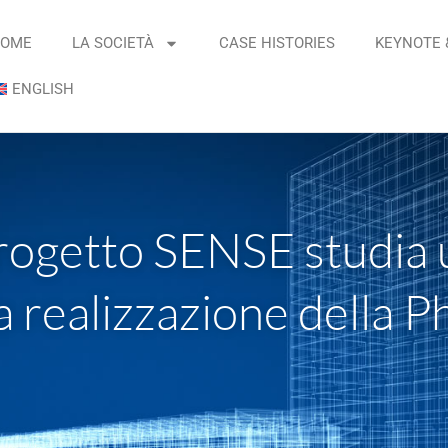
OME
LA SOCIETÀ
CASE HISTORIES
KEYNOTE 
ENGLISH
l progetto SENSE studia
lla realizzazione della 