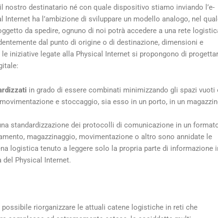
il nostro destinatario né con quale dispositivo stiamo inviando l’e-
l Internet ha l’ambizione di sviluppare un modello analogo, nel qua
ggetto da spedire, ognuno di noi potrà accedere a una rete logistic
dentemente dal punto di origine o di destinazione, dimensioni e
le iniziative legate alla Physical Internet si propongono di progetta
itale:
ardizzati
in grado di essere combinati minimizzando gli spazi vuoti 
 movimentazione e stoccaggio, sia esso in un porto, in un magazzi
una standardizzazione dei protocolli di comunicazione in un format
radamento, magazzinaggio, movimentazione o altro sono annidate le
ena logistica tenuto a leggere solo la propria parte di informazione i
a del Physical Internet.
 possibile riorganizzare le attuali catene logistiche in reti che