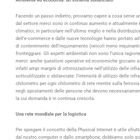
Ambiente ed economia: un sistema sbilanciato
Facendo un passo indietro, proviamo capire a cosa serve un 
dal settore merci sono in continuo aumento e attualmente 
climatici; in particolare nell’ultimo miglio e nella distribuz
dell’e-commerce e dalle nuove tecnologie hanno portato ad u
di contenimento dell’inquinamento (veicoli meno inquinanti 
fronteggiare. Gli aspetti ambientali non sono l’unica ragione
merci: anche questioni operative ed economiche giocano a fa
infatti ampi margini di ottimizzazione nell’utilizzo delle inf
sottoutilizzate o sbilanciate: l’intensità di utilizzo delle inf
chilometro per ogni chilometro di rete mentre sulla ferrovia
negli spostamenti delle persone che devono necessariamente 
la cui domanda è in continua crescita.
Una rete mondiale per la logistica
Per spiegare il concetto della Physical Internet è utile sfrut
dal nostro computer o dallo smartphone, dobbiamo solo scrive