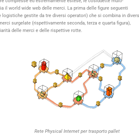
tture complesse ed estremamente estese, le cosiddette multi-
gia il world wide web delle merci. La prima delle figure seguenti
logistiche gestite da tre diversi operatori) che si combina in divers
erci surgelate (rispettivamente seconda, terza e quarta figura),
rità delle merci e delle rispettive rotte.
Rete Physical Internet per trasporto pallet