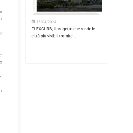
le
a
15/04/2024
FLEXCURB, il progetto che rende le
re
città più vivibili tramite...
e
no
o
n