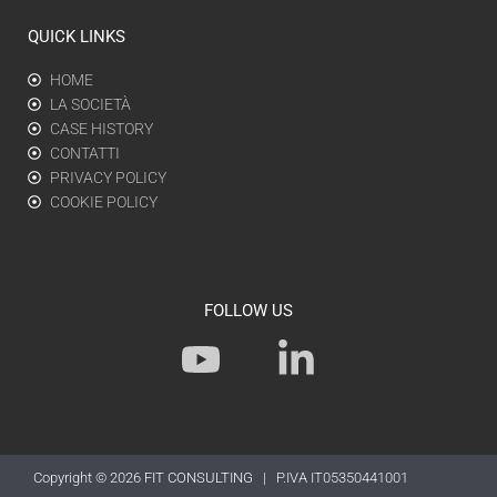
QUICK LINKS
HOME
LA SOCIETÀ
CASE HISTORY
CONTATTI
PRIVACY POLICY
COOKIE POLICY
FOLLOW US
Y
L
o
i
u
n
t
k
Copyright © 2026
FIT CONSULTING
| P.IVA IT05350441001