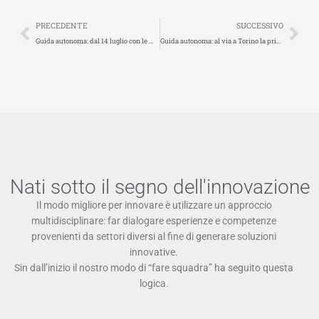
Precedente
Suc
PRECEDENTE
SUCCESSIVO
Guida autonoma: dal 14 luglio con le modifiche alla Convenzione di Vienna si potrebbe sbloccare il Livello 3
Guida autonoma: al via a Torino la prima sperimentazione di navette con il progetto “Sperimentazione Italia”
Nati sotto il segno dell'innovazione
Il modo migliore per innovare è utilizzare un approccio
multidisciplinare: far dialogare esperienze e competenze
provenienti da settori diversi al fine di generare soluzioni
innovative.
Sin dall’inizio il nostro modo di “fare squadra” ha seguito questa
logica.