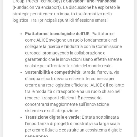
Group Trucks Technology) e
Salvador Furió Pruñonosa
(Fundación Valenciaport). La discussione ha esplorato le
strategie per ottenere un impatto trasformativo nella
logistica. Tra i principali spunti di riflessione emersi:
Piattaforme tecnologiche dell’UE:
Piattaforme
come ALICE svolgono un ruolo fondamentale nel
collegare la ricerca e l’industria con la Commissione
europea, promuovendo la collaborazione e
garantendo che le innovazioni siano effettivamente
scalate per affrontare le sfide del mondo reale.
Sostenibilità e competitività:
Strada, ferrovia, vie
d’acqua e porti devono essere interconnessi per
creare una rete logistica efficiente. ALICE è il collante
tra le modalità di trasporto e ha un ruolo chiaro nel
rendere i trasporti efficienti. È necessario
concentrarsi maggiormente sull’innovazione
sistemica e sull’integrazione.
Transizione digitale e verde:
È stata sottolineata
l’importanza di progetti dimostrativi su larga scala
per creare fiducia e costruire un ecosistema digitale
paneuropeo.