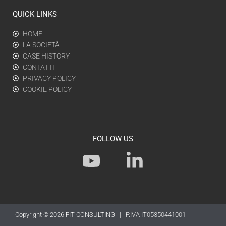
QUICK LINKS
HOME
LA SOCIETÀ
CASE HISTORY
CONTATTI
PRIVACY POLICY
COOKIE POLICY
FOLLOW US
Y
L
o
i
u
n
t
k
Copyright © 2026
FIT CONSULTING
| P.IVA IT05350441001
u
e