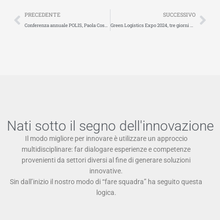
Precedente
Suc
PRECEDENTE
SUCCESSIVO
Conferenza annuale POLIS, Paola Cossu relatrice della sessione 1F e moderatrice della sessione 3F
Green Logistics Expo 2024, tre giorni di innovazione e collaborazione a Padova insieme a FIT e OLF
Nati sotto il segno dell'innovazione
Il modo migliore per innovare è utilizzare un approccio
multidisciplinare: far dialogare esperienze e competenze
provenienti da settori diversi al fine di generare soluzioni
innovative.
Sin dall’inizio il nostro modo di “fare squadra” ha seguito questa
logica.