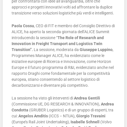
per confrontarsi con idee all’avanguardia, oltre che
approcci e progetti innovativi volti ad affrontare la duplice
transizione verso soluzioni logistiche più verdi e intelligenti.
Paola Cossu
, CEO di FIT e membro del Consiglio Direttivo di
ALICE, ha aperto la seconda giornata dell’ALICE Summit
introducendo la sessione “
The Role of Research and
Innovation in Freight Transport and Logistics Twin
Transition”.
La sessione, moderata da
Giuseppe Luppino
,
Programmes Manager ALICE, ha evidenziato come le
iniziative europee di Ricerca e Innovazione, come Horizon
Europe e il futuro programma di R&I, evidenziato anche nel
rapporto Draghi come fondamentale per la competitività
europea, stiano consentendo al settore logistico di
decarbonizzarsi e diventare più competitivo.
La sessione ha visto gli interventi di
Andrea Gentili
(Commissione UE, DG RESEARCH & INNOVATION),
Andrea
Condotta
(GRUBER Logistics) e di un gruppo di esperti, tra
cui:
Angelos Amditis
(ICCS – NTUA),
Giorgio Travaini
(Europe’s Rail Joint Undertaking),
Isabelle Schnell
(Volvo