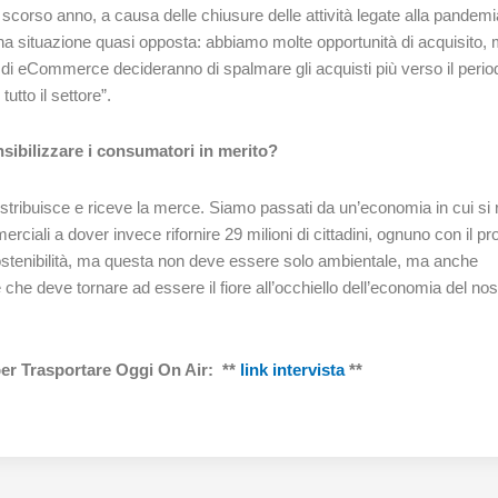
o scorso anno, a causa delle chiusure delle attività legate alla pandemi
una situazione quasi opposta: abbiamo molte opportunità di acquisito,
 di eCommerce decideranno di spalmare gli acquisti più verso il perio
utto il settore”.
ensibilizzare i consumatori in merito?
tribuisce e riceve la merce. Siamo passati da un’economia in cui si r
ciali a dover invece rifornire 29 milioni di cittadini, ognuno con il pr
 sostenibilità, ma questa non deve essere solo ambientale, ma anche
che deve tornare ad essere il fiore all’occhiello dell’economia del nos
 per Trasportare Oggi On Air: **
link intervista
**