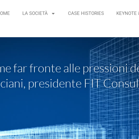
OME
LA SOCIETÀ
CASE HISTORIES
KEYNOTE 
ome far fronte alle pressioni
ciani, presidente FIT Consul