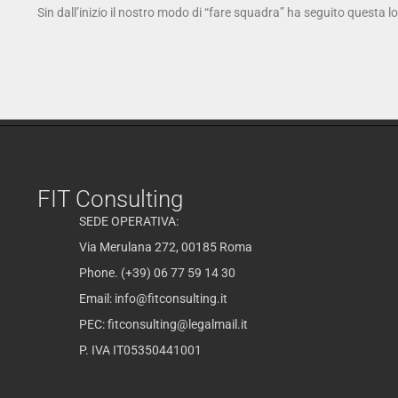
Sin dall’inizio il nostro modo di “fare squadra” ha seguito questa l
FIT Consulting
SEDE OPERATIVA:
Via Merulana 272, 00185 Roma
Phone. (+39) 06 77 59 14 30
Email:
info@fitconsulting.it
PEC:
fitconsulting@legalmail.it
P. IVA IT05350441001