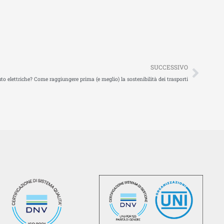
Succ
SUCCESSIVO
uto elettriche? Come raggiungere prima (e meglio) la sostenibilità dei trasporti