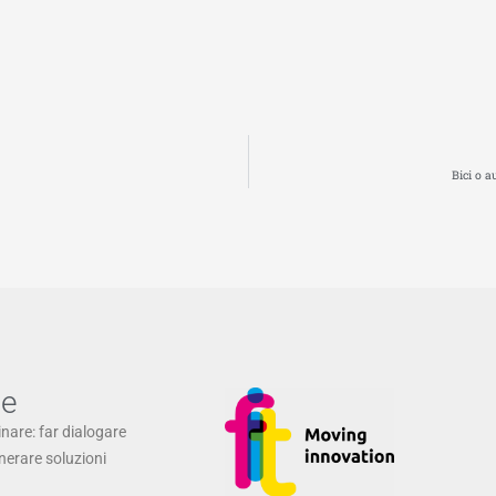
Bici o a
ne
inare: far dialogare
enerare soluzioni