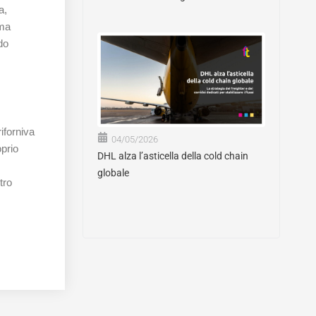
a,
 ma
do
iforniva
04/05/2026
oprio
DHL alza l’asticella della cold chain
globale
tro