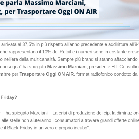
arrivata al 37,5% in più rispetto all’anno precedente e addirittura all’8
ti che rappresentano il 10% del Retail e i numeri sono in costante cresci
 nell’era della multicanalità. Sempre più brand si stanno affacciando 
la consegna” ha spiegato
Massimo Marciani
, presidente FIT Consultin
embre
per
Trasportare Oggi ON AIR
, format radiofonico condotto da
 Friday?
 – ha spiegato Marciani – La crisi di produzione dei cip, la diminuzion
lle stelle non aiuteranno i consumatori a trovare grandi offerte online.
re il Black Friday in un vero e proprio incubo”.