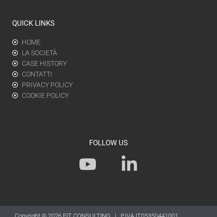
QUICK LINKS
HOME
LA SOCIETÀ
CASE HISTORY
CONTATTI
PRIVACY POLICY
COOKIE POLICY
FOLLOW US
Y
L
o
i
u
n
t
k
Copyright © 2026
FIT CONSULTING
| P.IVA IT05350441001