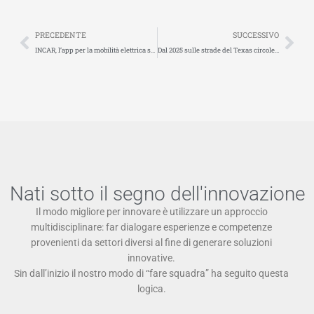
Precedente
Suc
PRECEDENTE
SUCCESSIVO
INCAR, l’app per la mobilità elettrica sviluppata nell’ambito del progetto USER-CHI.
Dal 2025 sulle strade del Texas circoleranno camion a guida autonoma
Nati sotto il segno dell'innovazione
Il modo migliore per innovare è utilizzare un approccio
multidisciplinare: far dialogare esperienze e competenze
provenienti da settori diversi al fine di generare soluzioni
innovative.
Sin dall’inizio il nostro modo di “fare squadra” ha seguito questa
logica.