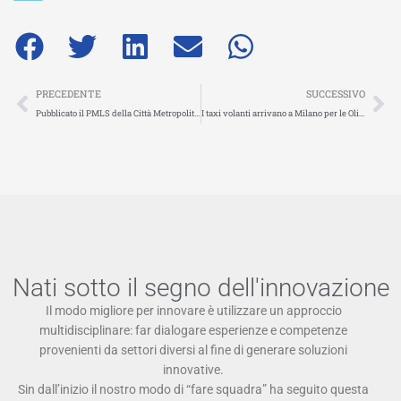
Precedente
Su
PRECEDENTE
SUCCESSIVO
Pubblicato il PMLS della Città Metropolitana di Roma Capitale
I taxi volanti arrivano a Milano per le Olimpiadi invernali del 2026: ecco quello che c’è da sapere
Nati sotto il segno dell'innovazione
Il modo migliore per innovare è utilizzare un approccio
multidisciplinare: far dialogare esperienze e competenze
provenienti da settori diversi al fine di generare soluzioni
innovative.
Sin dall’inizio il nostro modo di “fare squadra” ha seguito questa