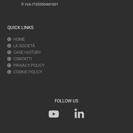
P. IVA IT05350441001
QUICK LINKS
HOME
LA SOCIETÀ
CASE HISTORY
CONTATTI
PRIVACY POLICY
COOKIE POLICY
FOLLOW US
Y
L
o
i
u
n