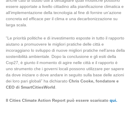
anche casi di studio utili a dettagliare quali modifiche possono
essere apportate a livello cittadino alla pianificazione climatica e
all’implementazione della tecnologia al fine di fornire un’azione
concreta ed efficace per il clima e una decarbonizzazione su
larga scala.
“Le priorità politiche e di investimento esposte in tutto il rapporto
aiutano a promuovere le migliori pratiche delle città e
incoraggiano lo sviluppo di nuove migliori pratiche nell’area della
sostenibilità ambientale. Dopo la conclusione e gli esiti della
Cop27, è giunto il momento di agire nelle città e il rapporto è
uno strumento che i governi locali possono utilizzare per sapere
da dove iniziare o dove andare in seguito sulla base delle azioni
dei loro pari globali” ha dichiarato
Chris Cooke, fondatore e
CEO di SmartCitiesWorld
.
Il Cities Climate Action Report può essere scaricato
qui.