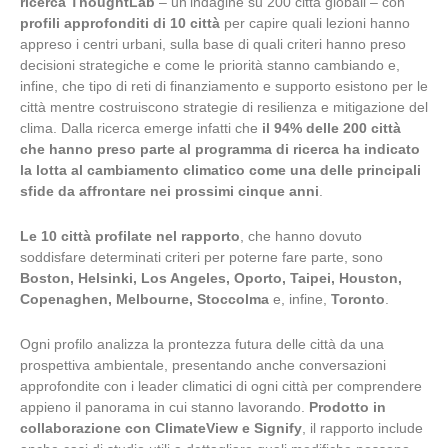
ricerca ThoughtLab
– un’indagine su 200 città globali – con
profili approfonditi di 10 città
per capire quali lezioni hanno
appreso i centri urbani, sulla base di quali criteri hanno preso
decisioni strategiche e come le priorità stanno cambiando e,
infine, che tipo di reti di finanziamento e supporto esistono per le
città mentre costruiscono strategie di resilienza e mitigazione del
clima. Dalla ricerca emerge infatti che
il 94% delle 200 città
che hanno preso parte al programma di ricerca ha indicato
la lotta al cambiamento climatico come una delle principali
sfide da affrontare nei prossimi cinque anni
.
Le 10 città profilate nel rapporto
, che hanno dovuto
soddisfare determinati criteri per poterne fare parte, sono
Boston, Helsinki, Los Angeles, Oporto, Taipei, Houston,
Copenaghen, Melbourne, Stoccolma
e, infine,
Toronto
.
Ogni profilo analizza la prontezza futura delle città da una
prospettiva ambientale, presentando anche conversazioni
approfondite con i leader climatici di ogni città per comprendere
appieno il panorama in cui stanno lavorando.
Prodotto in
collaborazione con ClimateView e Signify
, il rapporto include