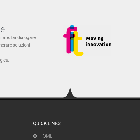
ne
inare: far dialogare
enerare soluzioni
ogica.
QUICK LINKS
HOME