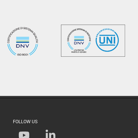
FOLLOW US
Y
L