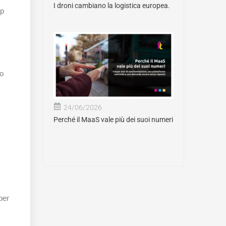
I droni cambiano la logistica europea.
ap
no
24/06/2026
Perché il MaaS vale più dei suoi numeri
per