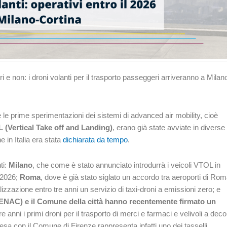
vori e non: i droni volanti per il trasporto passeggeri arriveranno a Milan
le prime sperimentazioni dei sistemi di advanced air mobility, cioè
L (Vertical Take off and Landing)
, erano già state avviate in diverse
e in Italia era stata
dichiarata da tempo
.
ti:
Milano
, che come è stato annunciato introdurrà i veicoli VTOL in
 2026;
Roma
, dove è già stato siglato un accordo tra aeroporti di Rom
izzazione entro tre anni un servizio di taxi-droni a emissioni zero; e
 (ENAC) e il Comune della città hanno recentemente firmato un
e anni i primi droni per il trasporto di merci e farmaci e velivoli a deco
tesa con il Comune di Firenze rappresenta infatti uno dei tasselli