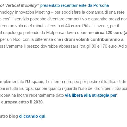
f Vertical Mobility”
presentato recentemente da Porsche
chnology Innovation Meeting – per soddisfare la domanda di una
rete
 così il servizio potrebbe diventare competitivo e garantire prezzi no
ti con un volo da 4 minuti al costo di
44 euro
.
Più alti invece, per il
o del capoluogo partendo da Malpensa dovrà sborsare
circa 120 euro (
a per un Ncc, con la differenza che
i droni volanti contribuiranno a
ssivamente il prezzo dovrebbe abbassarsi tra gli 80 e i 70 euro. Ad o
implementato l’
U-space
, il sistema europeo per gestire il traffico di dr
i in tutta Europa, sia per quanto riguarda l’uso dei droni per il traspo
uropea ha inoltre recentemente dato
via libera alla strategia per
a europea entro il 2030.
ostro blog
cliccando qui.