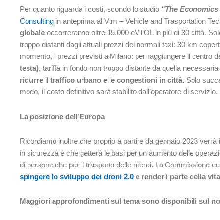
Per quanto riguarda i costi, scondo lo studio
“The Economics o
Consulting
in anteprima al Vtm – Vehicle and Trasportation Te
globale
occorreranno oltre 15.000 eVTOL in più di 30 città. Solo
troppo distanti dagli attuali prezzi dei normali taxi: 30 km coper
momento, i prezzi previsti a Milano: per raggiungere il centr
testa)
, tariffa in fondo non troppo distante da quella necessari
ridurre
il
traffico urbano e le congestioni in città.
Solo succe
modo, il costo definitivo sarà stabilito dall’operatore di servizio.
La posizione dell’Europa
Ricordiamo inoltre che proprio a partire da gennaio 2023 verrà 
in sicurezza e che getterà le basi per un aumento delle operazion
di persone che per il trasporto delle merci. La Commissione e
spingere lo sviluppo dei droni 2.0
e renderli parte della vit
Maggiori approfondimenti sul tema sono disponibili sul n