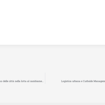
SmartCitiesWorld lancia il primo Cities Climate Action Report per mappare l’impegno delle città nella lotta al cambiamento climatico
Logistica urbana e Curbside Manageme