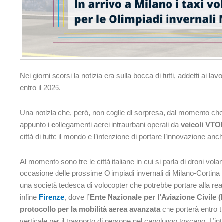
Nei giorni scorsi la notizia era sulla bocca di tutti, addetti ai la
entro il 2026.
Una notizia che, però, non coglie di sorpresa, dal momento che 
appunto i
c
ollegamenti aerei intraurbani operati da
veicoli VTO
città di tutto il mondo e l’intenzione di portare l’innovazione anch
Al momento sono tre le città italiane in cui si parla di droni volan
occasione delle prossime Olimpiadi invernali di Milano-Cortina
una società tedesca di volocopter che potrebbe portare alla real
infine
Firenze
, dove l
’Ente Nazionale per l’Aviazione Civile
protocollo per la mobilità aerea avanzata
che porterà entro tr
verticale per il trasporto di persone nel capoluogo toscano. L’in