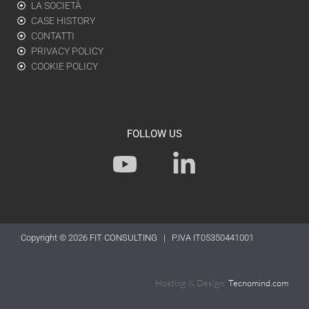
LA SOCIETÀ
CASE HISTORY
CONTATTI
PRIVACY POLICY
COOKIE POLICY
FOLLOW US
Y
L
o
i
u
n
t
k
Copyright © 2026
FIT CONSULTING
| P.IVA IT05350441001
u
e
b
d
Hosting & Design:
Tecnomind.com
e
i