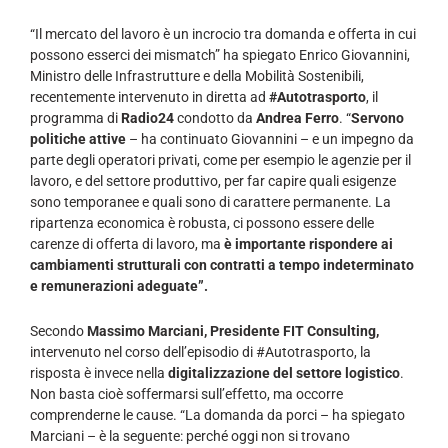
“Il mercato del lavoro è un incrocio tra domanda e offerta in cui
possono esserci dei mismatch” ha spiegato Enrico Giovannini,
Ministro delle Infrastrutture e della Mobilità Sostenibili,
recentemente intervenuto in diretta ad
#Autotrasporto
, il
programma di
Radio24
condotto da
Andrea Ferro
. “
Servono
politiche attive
– ha continuato Giovannini – e un impegno da
parte degli operatori privati, come per esempio le agenzie per il
lavoro, e del settore produttivo, per far capire quali esigenze
sono temporanee e quali sono di carattere permanente. La
ripartenza economica è robusta, ci possono essere delle
carenze di offerta di lavoro, ma
è importante rispondere ai
cambiamenti strutturali con contratti a tempo indeterminato
e remunerazioni adeguate”.
Secondo
Massimo Marciani, Presidente FIT Consulting,
intervenuto nel corso dell’episodio di #Autotrasporto, la
risposta è invece nella
digitalizzazione del settore logistico
.
Non basta cioè soffermarsi sull’effetto, ma occorre
comprenderne le cause. “La domanda da porci – ha spiegato
Marciani – è la seguente: perché oggi non si trovano