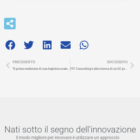
Precedente
Su
PRECEDENTE
SUCCESSIVO
“Il primo embrione di una logistica scatenata ” (Trasportare Oggi)
FIT Consulting è alla ricerca di un EC project coordinator. Scopri qui come candidarti
Nati sotto il segno dell'innovazione
Il modo migliore per innovare è utilizzare un approccio