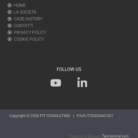
HOME
LA SOCIETÀ
CASE HISTORY
CONTATTI
PRIVACY POLICY
COOKIE POLICY
FOLLOW US
Y
L
o
i
u
n
t
k
Copyright © 2026
FIT CONSULTING
| P.IVA IT05350441001
u
e
b
d
Hosting & Design:
Tecnomind.com