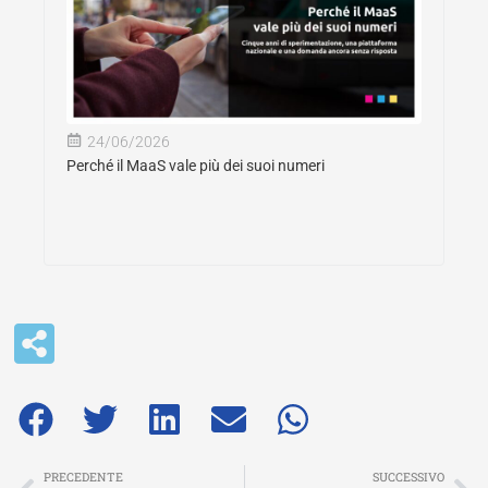
24/06/2026
Perché il MaaS vale più dei suoi numeri
Precedente
Su
PRECEDENTE
SUCCESSIVO