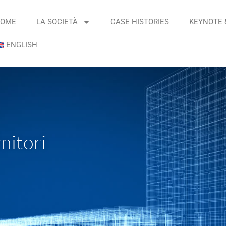
OME
LA SOCIETÀ
CASE HISTORIES
KEYNOTE 
ENGLISH
rnitori