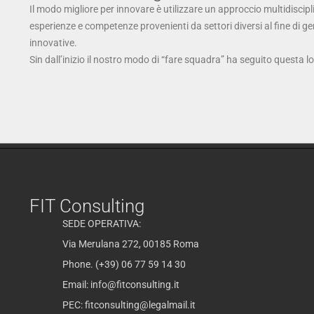
Il modo migliore per innovare è utilizzare un approccio multidiscipl
esperienze e competenze provenienti da settori diversi al fine di g
innovative.
Sin dall’inizio il nostro modo di “fare squadra” ha seguito questa l
FIT Consulting
SEDE OPERATIVA:
Via Merulana 272, 00185 Roma
Phone. (+39) 06 77 59 14 30
Email:
info@fitconsulting.it
PEC:
fitconsulting@legalmail.it