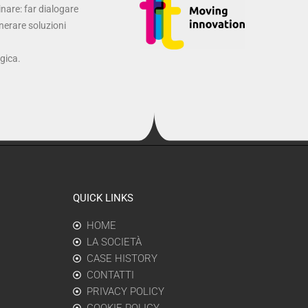
inare: far dialogare
enerare soluzioni
ogica.
QUICK LINKS
HOME
LA SOCIETÀ
CASE HISTORY
CONTATTI
PRIVACY POLICY