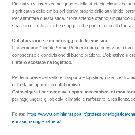
L’iniziativa si inserisce nel quadro delle strategie climatiche s
significativa delle emissioni deriva proprio dalle attività dei partn
Per affrontare questa sfida, molte aziende stanno ampliando il pr
strategia climatica anche i soggetti che partecipano alla filiera.
Collaborazione e monitoraggio delle emissioni
Il programma Climate Smart Partners mira a supportare i fornito
conoscenze e condivisione di buone pratiche.
L’obiettivo è c
l’intero ecosistema logistico
.
Per le imprese del settore trasporto e logistica, iniziative di 
richieda un approccio collaborativo.
Coinvolgere i partner e sviluppare meccanismi di monitorag
per raggiungere gli obiettivi climatici e rafforzare la resilienza d
Fonte:
https://www.uominietrasporti.it/professione/logistica/che
emissioni-lungo-la-filiera/