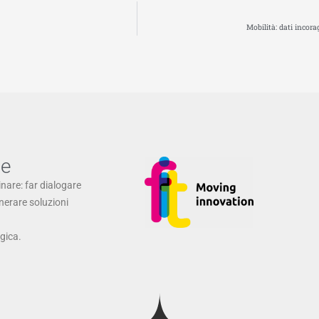
Mobilità: dati incora
ne
inare: far dialogare
enerare soluzioni
ogica.