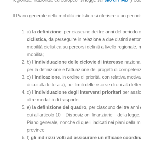
Il Piano generale della mobilità ciclistica si riferisce a un period
a)
la definizione
, per ciascuno dei tre anni del periodo d
ciclistica
, da perseguire in relazione a due distinti setto
mobilità ciclistica su percorsi definiti a livello region
mobilità;
b)
l’individuazione delle ciclovie di interesse
nazionale
per la definizione e l’attuazione dei progetti di competenz
c)
l’indicazione
, in ordine di priorità, con relativa motiv
di cui alla lettera a), nei limiti delle risorse di cui alla lette
d)
l’individuazione degli interventi prioritari
per assic
altre modalità di trasporto;
e)
la definizione del quadro
, per ciascuno dei tre anni 
cui all’articolo 10 – Disposizioni finanziarie – della legge
Piano generale, nonché di quelli indicati nei piani della mo
province;
f)
gli indirizzi volti ad assicurare un efficace coord