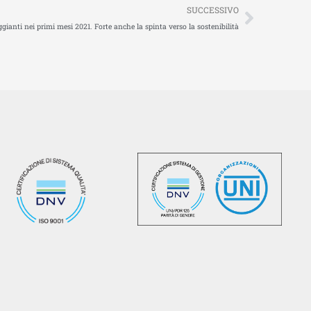
Succes
SUCCESSIVO
ggianti nei primi mesi 2021. Forte anche la spinta verso la sostenibilità