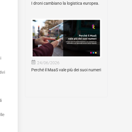
I droni cambiano la logistica europea.
i
24/06/2026
Perché il MaaS vale più dei suoi numeri
ivi
i
lle