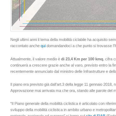
Negli ultimi anni il tema della mobilità ciclabile ha acquisito 
raccontato anche
qui
domandandoci a che punto si trovasse l’Ital
Attualmente, il valore medio è
di 23,4 Km per 100 kmq
, cifra
continuerà a crescere grazie anche al varo, previsto entro la fi
recentemente annunciato dal ministro delle Infrastrutture e della
Il piano era previsto già dall’art.3 della legge 11 gennaio 2018,
Approvazione mai arrivata ma che ora, stando alle parole del mi
“Il Piano generale della mobilità ciclistica è articolato con riferim
sviluppo della mobilità ciclistica in ambito urbano e metropolitano 
regionale, nazionale ed europeo” si legge sul
sito di FIAB
(Feder