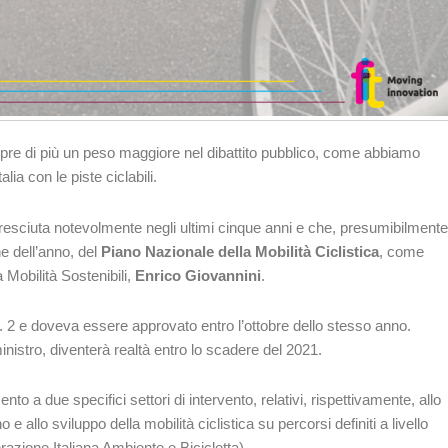
sempre di più un peso maggiore nel dibattito pubblico, come abbiamo
ia con le piste ciclabili.
 cresciuta notevolmente negli ultimi cinque anni e che, presumibilmente
ne dell’anno, del
Piano Nazionale della Mobilità Ciclistica
, come
 Mobilità Sostenibili,
Enrico Giovannini
.
 n. 2 e doveva essere approvato entro l’ottobre dello stesso anno.
nistro, diventerà realtà entro lo scadere del 2021.
ento a due specifici settori di intervento, relativi, rispettivamente, allo
e allo sviluppo della mobilità ciclistica su percorsi definiti a livello
azione Italiana Ambiente e Bicicletta).