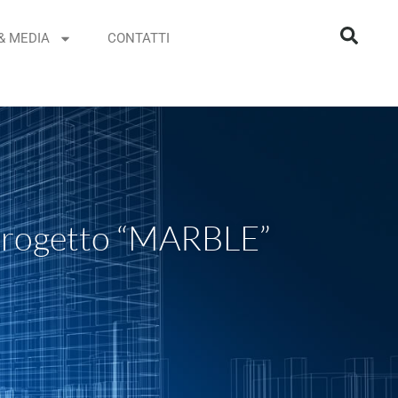
& MEDIA
CONTATTI
l progetto “MARBLE”