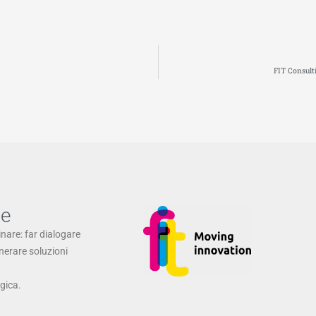
FIT Consulti
ne
inare: far dialogare
enerare soluzioni
ogica.