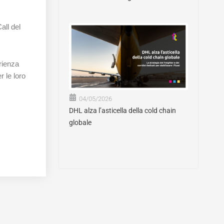
all del
erienza
r le loro
04/05/2026
DHL alza l’asticella della cold chain
globale