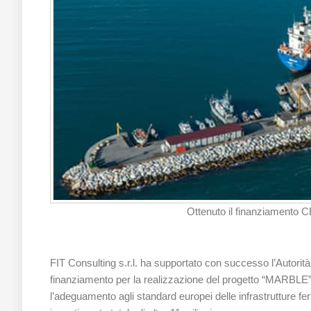
Ottenuto il finanziamento 
FIT Consulting s.r.l. ha supportato con successo l’Autorità
finanziamento per la realizzazione del progetto “MARBLE”,
l’adeguamento agli standard europei delle infrastrutture ferr