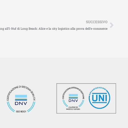
Succ
SUCCESSIVO
ng all’I-Nuf di Long Beach: Alice e la city logistics alla prova dell’e-commerce