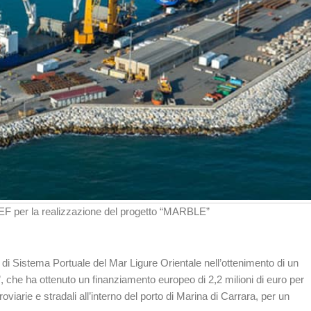
CEF per la realizzazione del progetto “MARBLE”
 di Sistema Portuale del Mar Ligure Orientale nell’ottenimento di un
 che ha ottenuto un finanziamento europeo di 2,2 milioni di euro per
oviarie e stradali all’interno del porto di Marina di Carrara, per un