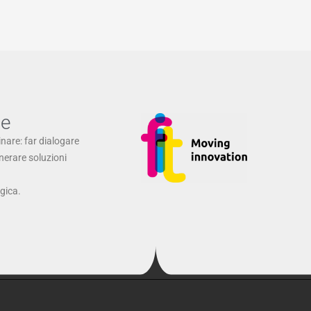
ne
inare: far dialogare
enerare soluzioni
ogica.