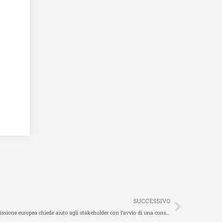
Succes
SUCCESSIVO
Transizione green e digitale della mobilità: la Commissione europea chiede aiuto agli stakeholder con l’avvio di una consultazione pubblica