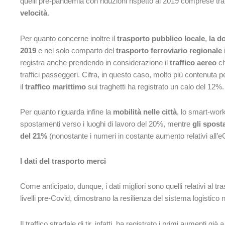
quelli pre-pandemia con riduzioni rispetto al 2019 comprese tra
velocità
.
Per quanto concerne inoltre il
trasporto pubblico locale
,
la d
2019
e nel solo comparto del
trasporto ferroviario regionale
i
registra anche prendendo in considerazione il
traffico aereo
ch
traffici passeggeri. Cifra, in questo caso, molto più contenuta p
il
traffico marittimo
sui traghetti ha registrato un calo del 12%.
Per quanto riguarda infine la
mobilità nelle città
, lo smart-wor
spostamenti verso i luoghi di lavoro del 20%, mentre
gli spost
del 21%
(nonostante i numeri in costante aumento relativi all
I dati del trasporto merci
Come anticipato, dunque, i dati migliori sono quelli relativi al tr
livelli pre-Covid, dimostrano la resilienza del sistema logistico 
Il traffico stradale di tir, infatti, ha registrato i primi aumenti gi