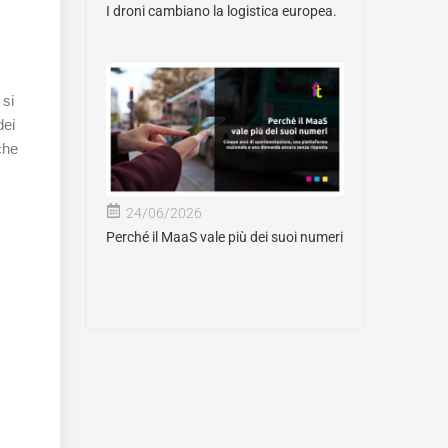
I droni cambiano la logistica europea.
 si
ei
che
24/06/2026
Perché il MaaS vale più dei suoi numeri