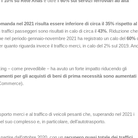
 il
10% su Rete Anas
e oltre il
60% sui servizi ferroviari ad alta
omanda nel 2021 risulta essere inferiore di circa il 35% rispetto al
 traffici passeggeri sono risultati in calo di circa il
43%
. Riduzione che
e nel periodo gennaio-novembre 2021 ha registrato un calo del
60%
d
er quanto riguarda invece il traffico merci, in calo del 2% sul 2019. An
king – come prevedibile – ha avuto un forte impatto riducendo gli
amenti per gli acquisti di beni di prima necessità sono aumentati
’eCommerce).
asporto merci e al traffico di veicoli pesanti che, superando nel 2021 i
nel suo complesso e, in particolare, dell’autotrasporto.
à a partire dall’ottobre 2020, con un
recupero quasi totale dei traffici