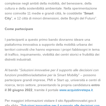
complesse negli ambiti della mobilità, del benessere, della
cultura e della sostenibilità ambientale. Nella sperimentazione
sono coinvolte 11 medie e grandi città, le cosiddette “
Smart
City
”, e 12 città di minori dimensioni, dette Borghi del Futuro”.
Come partecipare
I partecipanti a questo primo bando dovranno ideare una
piattaforma innovativa a supporto della mobilità urbana dei
territori coinvolti che hanno espresso i propri fabbisogni in tema
di traffico, inquinamento, vivibilità dei centri storici e fruibilità dei
distretti industriali.
Al bando “
Soluzioni innovative per il supporto alle decisioni con
funzioni predittivo/adattative per la Smart Mobility
” – possono
partecipare grandi imprese, PMI e Start up, università e centri di
ricerca, terzo settore, presentando la propria candidatura
entro
il 30 giugno 2022
, tramite il portale
www.acquistinretepa.it
.
Per maggiori informazioni visitare il sito Appaltinnovativi.gov.it
alla sfida: “
Soluzioni innovative per il supporto alle decisioni con