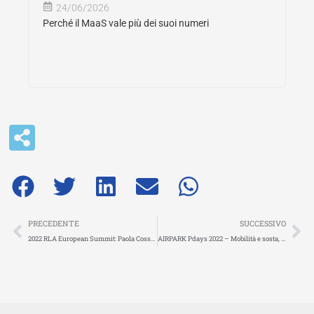
24/06/2026
Perché il MaaS vale più dei suoi numeri
Precedente
Su
PRECEDENTE
SUCCESSIVO
2022 RLA European Summit: Paola Cossu, CEO FIT Consulting panelist at the conference on 22 June
AIRPARK Pdays 2022 – Mobilità e sosta, Paola Cossu, CEO FIT Consulting, speaker della terza edizione dell’evento dedicato a digitalizzazione, Integrazione e Connettività