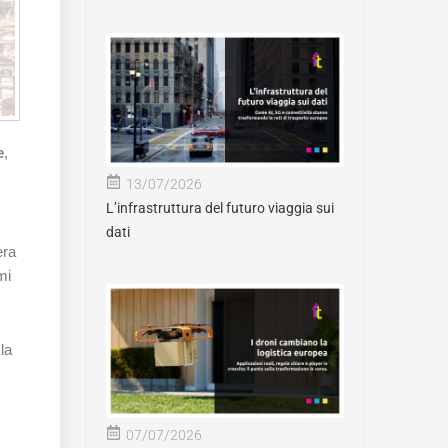
e
,
13/07/2026
L’infrastruttura del futuro viaggia sui
dati
era
mi
 la
07/07/2026