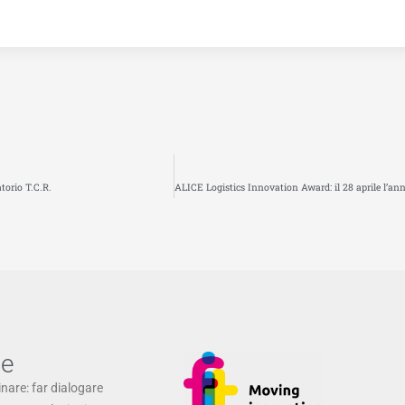
torio T.C.R.
ne
inare: far dialogare