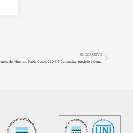
Succes
SUCCESSIVO
ALICE Logistics Innovation Award: il 28 aprile l’annuncio dei vincitori. Paola Cossu, CEO FIT Consulting, presiede il Comitato di Selezione del Premio