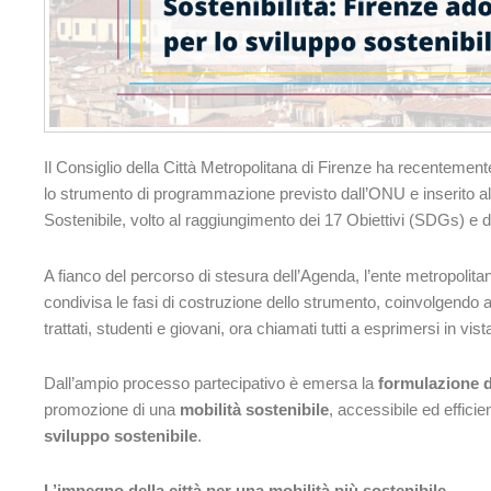
Il Consiglio della Città Metropolitana di Firenze ha recentemen
lo strumento di programmazione previsto dall’ONU e inserito all
Sostenibile, volto al raggiungimento dei 17 Obiettivi (SDGs) e dei 
A fianco del percorso di stesura dell’Agenda, l’ente metropolita
condivisa le fasi di costruzione dello strumento, coinvolgendo attor
trattati, studenti e giovani, ora chiamati tutti a esprimersi in vis
Dall’ampio processo partecipativo è emersa la
formulazione di
promozione di una
mobilità sostenibile
, accessibile ed efficien
sviluppo sostenibile
.
L’impegno della città per una mobilità più sostenibile