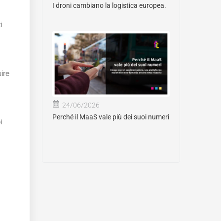
I droni cambiano la logistica europea.
i
uire
24/06/2026
Perché il MaaS vale più dei suoi numeri
i