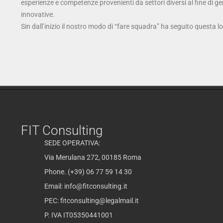
esperienze e competenze provenienti da settori diversi al fine di g
innovative.
Sin dall’inizio il nostro modo di “fare squadra” ha seguito questa l
FIT Consulting
SEDE OPERATIVA:
Via Merulana 272, 00185 Roma
Phone. (+39) 06 77 59 14 30
Email:
info@fitconsulting.it
PEC:
fitconsulting@legalmail.it
P. IVA IT05350441001