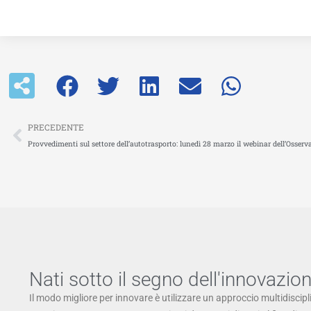
Precedente
PRECEDENTE
Provvedimenti sul settore dell’autotrasporto: lunedì 28 marzo il webinar dell’Osserva
Nati sotto il segno dell'innovazio
Il modo migliore per innovare è utilizzare un approccio multidiscipl