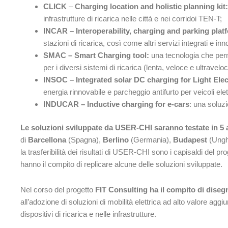
CLICK
–
Charging location and holistic planning kit:
infrastrutture di ricarica nelle città e nei corridoi TEN-T;
INCAR – Interoperability, charging and parking plat
stazioni di ricarica, così come altri servizi integrati e inno
SMAC – Smart Charging tool:
una tecnologia che perm
per i diversi sistemi di ricarica (lenta, veloce e ultraveloc
INSOC – Integrated solar DC charging for Light Elec
energia rinnovabile e parcheggio antifurto per veicoli elett
INDUCAR – Inductive charging for e-cars
: una soluzi
Le soluzioni sviluppate da USER-CHI saranno testate in 5
di
Barcellona
(Spagna),
Berlino
(Germania),
Budapest
(Ungh
la trasferibilità dei risultati di USER-CHI sono i capisaldi del p
hanno il compito di replicare alcune delle soluzioni sviluppate.
Nel corso del progetto
FIT Consulting ha il compito di disegn
all’adozione di soluzioni di mobilità elettrica ad alto valore aggiu
dispositivi di ricarica e nelle infrastrutture.