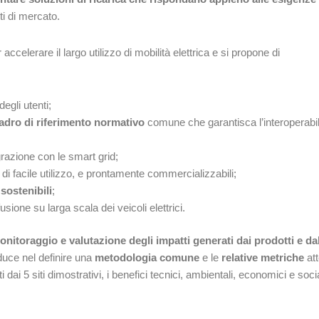
i di mercato.
accelerare il largo utilizzo di mobilità elettrica e si propone di
egli utenti;
adro di riferimento
normativo
comune che garantisca l’interoperabil
grazione con le smart grid;
 di facile utilizzo, e prontamente commercializzabili;
sostenibili
;
ione su larga scala dei veicoli elettrici.
itoraggio e valutazione degli impatti generati dai prodotti e da
aduce nel definire una
metodologia comune
e le
relative metriche
att
i dai 5 siti dimostrativi, i benefici tecnici, ambientali, economici e socia