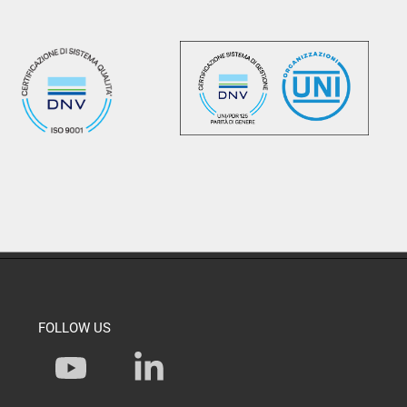
FOLLOW US
Y
L
o
i