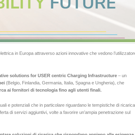
lettrica in Europa attraverso azioni innovative che vedono l’utilizzator
tive solutions for USER centric Charging Infrastructure
– un
pei
(Belgio, Finlandia, Germania, Italia, Spagna e Ungheria), che
rca ai fornitori di tecnologia fino agli utenti finali.
uali e potenziali che in particolare riguardano le tempistiche di ricarica
’offerta di servizi aggiuntivi, volte a favorire un’ampia penetrazione sul
entare soluzioni di ricarica che rispondano appieno alle esigenze