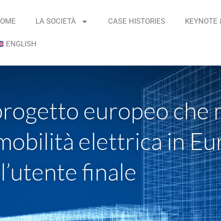
OME
LA SOCIETÀ
CASE HISTORIES
KEYNOTE 
ENGLISH
rogetto europeo che mi
 mobilità elettrica in 
l’utente finale