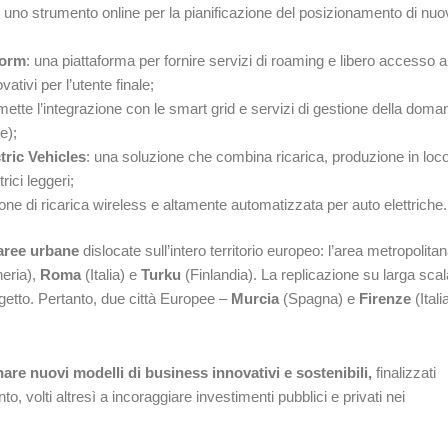
uno strumento online per la pianificazione del posizionamento di nuo
form
: una piattaforma per fornire servizi di roaming e libero accesso a
vativi per l’utente finale;
ette l’integrazione con le smart grid e servizi di gestione della doma
e);
tric Vehicles
: una soluzione che combina ricarica, produzione in loco
rici leggeri;
one di ricarica wireless e altamente automatizzata per auto elettriche.
 aree urbane
dislocate sull’intero territorio europeo: l’area metropolita
eria),
Roma
(Italia) e
Turku
(Finlandia). La replicazione su larga scal
rogetto. Pertanto, due città Europee –
Murcia
(Spagna) e
Firenze
(Itali
are nuovi modelli di business innovativi e sostenibili,
finalizzati
nto, volti altresì a incoraggiare investimenti pubblici e privati nei