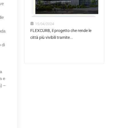
ve
lle
15/04/2024
FLEXCURB, il progetto che rende le
nda
città più vivibili tramite...
 di
na
a e
a) –