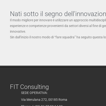
Nati sotto il segno dell'innovazio
Il modo migliore per innovare è utilizzare un approccio multidiscipl
esperienze e competenze provenienti da settori diversi al fine di g
innovative.
Sin dall’inizio il nostro modo di “fare squadra” ha seguito questa l
FIT Consulting
SEDE OPERATIVA:
Via Merulana 272, 00185 Roma