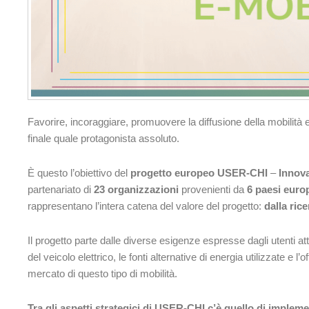
Favorire, incoraggiare, promuovere la diffusione della mobilità e
finale quale protagonista assoluto.
È questo l’obiettivo del
progetto europeo USER-CHI
–
Innova
partenariato di
23 organizzazioni
provenienti da
6 paesi euro
rappresentano l’intera catena del valore del progetto:
dalla rice
Il progetto parte dalle diverse esigenze espresse dagli utenti att
del veicolo elettrico, le fonti alternative di energia utilizzate e l
mercato di questo tipo di mobilità.
Tra gli aspetti strategici di USER-CHI c’è quello di implem