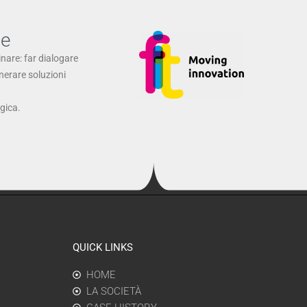
ne
inare: far dialogare
enerare soluzioni
ogica.
QUICK LINKS
HOME
LA SOCIETÀ