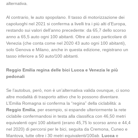
alternativa.
Al contrario, le auto spopolano. Il tasso di motorizzazione dei
capoluoghi nel 2021 si conferma a livelli tra i più alti d’Europa,
restando sui valori dell’anno precedente: da 65,7 dello scorso
anno a 65,5 auto ogni 100 abitanti. Oltre al caso particolare di
Venezia (che conta come nel 2020 43 auto ogni 100 abitanti),
solo Genova e Milano, anche in questa edizione, registrano un
tasso inferiore a 50 auto/100 abitanti.
Reggio Emilia regina delle bici Lucca e Venezia le più
pedonali
Se l’autobus, però, non è un’alternativa valida ovunque, ci sono
altre modalità di trasporto attivo che lo possono diventare.
L’Emilia Romagna si conferma la “regina” della ciclabilità: a
Reggio Emilia
, per esempio, si espande ulteriormente la rete
ciclabile confermandosi in testa alla classifica con 46,50 metri
equivalenti ogni 100 abitanti (erano 45,75 lo scorso anno e 44,4
nel 2020) di percorsi per le bici, seguita da Cremona, Cuneo e
Mantova, tutte oltre i 30 metri equivalenti/100ab.
Lucca
e