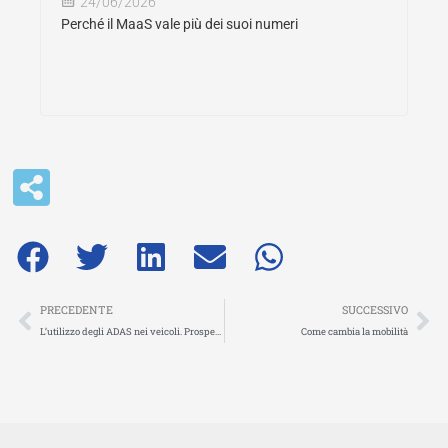
24/06/2026
Perché il MaaS vale più dei suoi numeri
Precedente
Su
PRECEDENTE
SUCCESSIVO
L’utilizzo degli ADAS nei veicoli. Prospettive per i nuovi veicoli ed opportunità – ANAS & PIARC 2022
Come cambia la mobilità