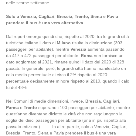
nelle scorse settimane.
Solo a Venezia, Cagliari, Brescia, Trento, Siena e Pavia
prendere il bus è una vera alternativa
Dal report emerge quindi che, rispetto al 2020, tra le grandi città
turistiche italiane il dato di
Milano
risulta in diminuzione (303
passeggeri per abitante), mentre
Venezia
aumenta passando
da 417 a 472 passeggeri per abitante.
Roma
non fornisce un
dato aggiornato al 2021, rimane quindi il dato del 2020 di 328
pax/ab. In generale, però, le grandi città hanno manifestato un
calo medio percentuale di circa il 2% rispetto al 2020:
percentuale decisamente minore rispetto al 2019, quando il calo
fu del 48%.
Nei Comuni di medie dimensioni, invece,
Brescia
,
Cagliari
,
Parma
e
Trento
superano i 100 passeggeri per abitante, mentre
quest’anno diventano diciotto le città che non raggiungono la
soglia dei dieci passeggeri per abitante (una in più rispetto alla
passata edizione). In altre parole, solo a Venezia, Cagliari,
Brescia, Trento, Siena e Pavia prendere il bus è una vera