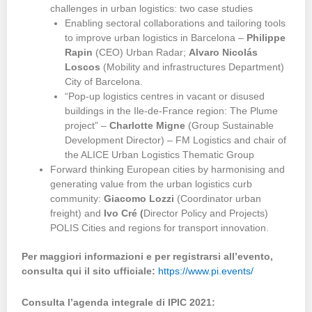
challenges in urban logistics: two case studies
Enabling sectoral collaborations and tailoring tools
to improve urban logistics in Barcelona –
Philippe
Rapin
(CEO) Urban Radar;
Alvaro Nicolás
Loscos
(Mobility and infrastructures Department)
City of Barcelona.
“Pop-up logistics centres in vacant or disused
buildings in the Ile-de-France region: The Plume
project” –
Charlotte Migne
(Group Sustainable
Development Director) – FM Logistics and chair of
the ALICE Urban Logistics Thematic Group
Forward thinking European cities by harmonising and
generating value from the urban logistics curb
community:
Giacomo Lozzi
(Coordinator urban
freight) and
Ivo Cré (
Director Policy and Projects)
POLIS Cities and regions for transport innovation.
Per maggiori informazioni e per registrarsi all’evento,
consulta qui il sito ufficiale:
https://www.pi.events/
Consulta l’agenda integrale di IPIC 2021: