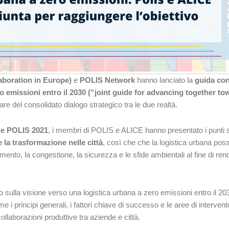
laboration in Europe)
e
POLIS Network
hanno lanciato la
guida co
 emissioni entro il 2030 (
“joint guide for advancing together to
iare del consolidato dialogo strategico tra le due realtà.
le POLIS 2021
, i membri di POLIS e ALICE hanno presentato i punti s
e la trasformazione nelle città
, così che che la logistica urbana pos
nto, la congestione, la sicurezza e le sfide ambientali al fine di ren
so sulla visione verso una logistica urbana a zero emissioni entro il 20
 i principi generali, i fattori chiave di successo e le aree di intervent
llaborazioni produttive tra aziende e città.