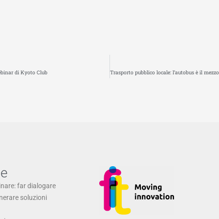
webinar di Kyoto Club
ne
inare: far dialogare
enerare soluzioni