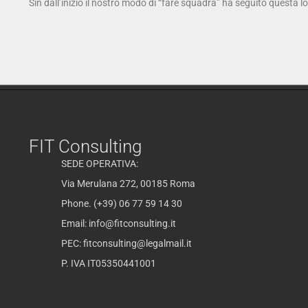
Sin dall’inizio il nostro modo di “fare squadra” ha seguito questa l
FIT Consulting
SEDE OPERATIVA:
Via Merulana 272, 00185 Roma
Phone. (+39) 06 77 59 14 30
Email:
info@fitconsulting.it
PEC:
fitconsulting@legalmail.it
P. IVA IT05350441001