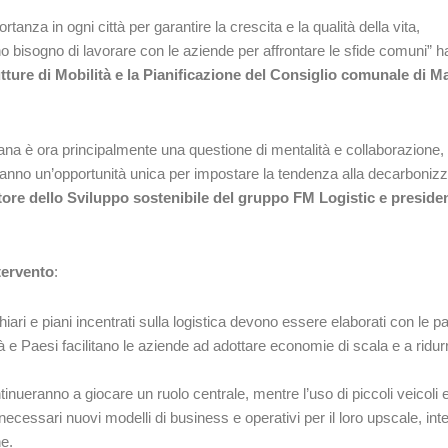
anza in ogni città per garantire la crescita e la qualità della vita,
anno bisogno di lavorare con le aziende per affrontare le sfide comuni” h
utture di Mobilità e la Pianificazione del Consiglio comunale di M
bana è ora principalmente una questione di mentalità e collaborazione,
 hanno un’opportunità unica per impostare la tendenza alla decarboniz
tore dello Sviluppo sostenibile del gruppo FM Logistic e presiden
tervento
:
 chiari e piani incentrati sulla logistica devono essere elaborati con le pa
à e Paesi facilitano le aziende ad adottare economie di scala e a ridurr
inueranno a giocare un ruolo centrale, mentre l’uso di piccoli veicoli el
essari nuovi modelli di business e operativi per il loro upscale, in
he.