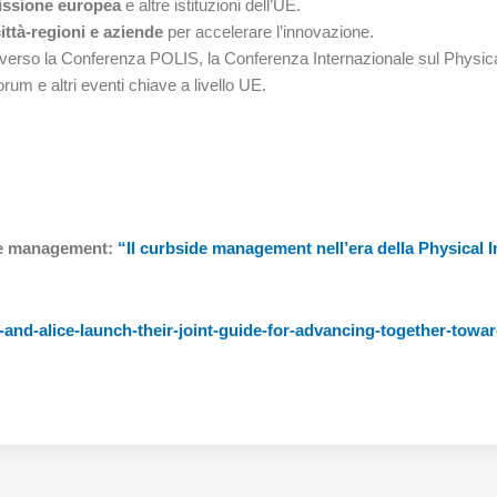
missione europea
e altre istituzioni dell’UE.
città-regioni e aziende
per accelerare l’innovazione.
averso la Conferenza POLIS, la Conferenza Internazionale sul Physic
rum e altri eventi chiave a livello UE.
ide management:
“Il curbside management nell’era della Physical I
-and-alice-launch-their-joint-guide-for-advancing-together-towar