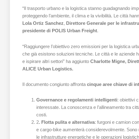
“Il trasporto urbano e la logistica stanno guadagnando import
proteggendo l’ambiente, il clima e la vivibilità. Le città h
Lola Ortiz Sanchez
,
Direttore Generale per le infrastr
presidente di POLIS Urban Freight
.
“Raggiungere l’obiettivo zero emissioni per la logistica ur
che già esistono soluzioni tecniche. Le città e le aziende
e ispirare altri settori” ha aggiunto
Charlotte Migne, Diret
ALICE Urban Logistics.
Il documento congiunto affronta
cinque aree chiave di in
Governance e regolamenti intelligenti
: obiettivi
interessate. La conoscenza e l’allineamento tra citt
costi.
2
. Flotta pulita e alternativa
: furgoni e camion cont
e cargo-bike aumenterà considerevolmente. Sono nec
le infrastrutture energetiche e le operazioni logistic