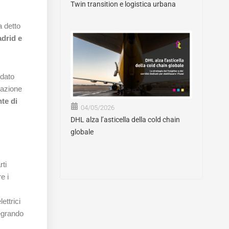
Twin transition e logistica urbana
a detto
adrid e
 dato
zazione
te di
04/05/2026
DHL alza l’asticella della cold chain
globale
rti
e i
ettrici
tegrando