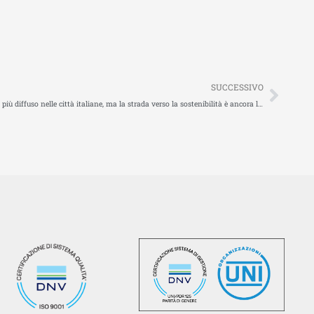
Succ
SUCCESSIVO
Trasporto pubblico locale: l’autobus è il mezzo più diffuso nelle città italiane, ma la strada verso la sostenibilità è ancora lunga