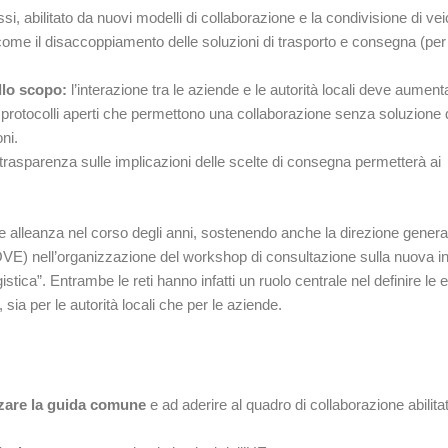
ssi, abilitato da nuovi modelli di collaborazione e la condivisione di vei
come il disaccoppiamento delle soluzioni di trasporto e consegna (per
llo scopo:
l’interazione tra le aziende e le autorità locali deve aument
 e protocolli aperti che permettono una collaborazione senza soluzione 
ni.
rasparenza sulle implicazioni delle scelte di consegna permetterà ai
te alleanza nel corso degli anni, sostenendo anche la direzione genera
E) nell’organizzazione del workshop di consultazione sulla nuova ini
stica”. Entrambe le reti hanno infatti un ruolo centrale nel definire le
ia per le autorità locali che per le aziende.
izzare la guida comune
e ad aderire al quadro di collaborazione abilita