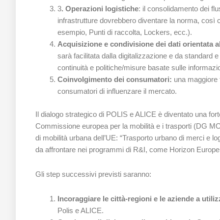
3
. Operazioni logistiche
: il consolidamento dei flu
infrastrutture dovrebbero diventare la norma, così 
esempio, Punti di raccolta, Lockers, ecc.).
Acquisizione e condivisione dei dati orientata a
sarà facilitata dalla digitalizzazione e da standard
continuità e politiche/misure basate sulle informazio
Coinvolgimento dei consumatori:
una maggiore t
consumatori di influenzare il mercato.
Il dialogo strategico di POLIS e ALICE è diventato una for
Commissione europea per la mobilità e i trasporti (DG MOV
di mobilità urbana dell’UE: “Trasporto urbano di merci e logi
da affrontare nei programmi di R&I, come Horizon Europe, s
Gli step successivi previsti saranno:
Incoraggiare le città-regioni e le aziende a util
Polis e ALICE.