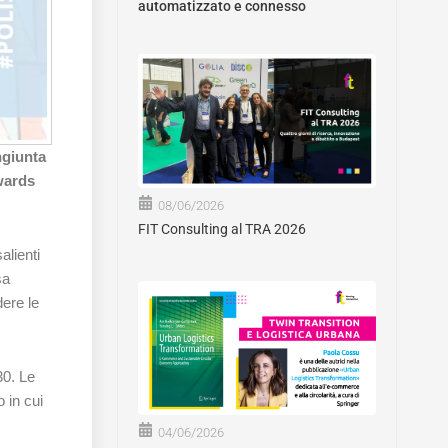
automatizzato e connesso
ngiunta
wards
08/06/2026
FIT Consulting al TRA 2026
alienti
sa
dere le
30. Le
o in cui
04/06/2026