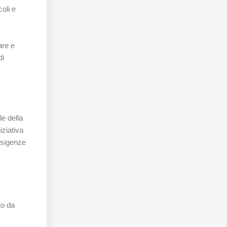
coli e
are e
di
le della
ziativa
 esigenze
to da