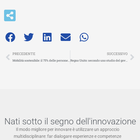
Precedente
Su
PRECEDENTE
SUCCESSIVO
Mobilità sostenibile: il 75% delle persone preferirebbe l’uso dei mezzi pubblici a quello dell’auto, se fossero più integrati e connessi
Regno Unito: secondo uno studio del governo i veicoli a guida autonoma potrebbero colmare le lacune della rete di trasporto pubblico
Nati sotto il segno dell'innovazione
Il modo migliore per innovare è utilizzare un approccio
multidisciplinare: far dialogare esperienze e competenze