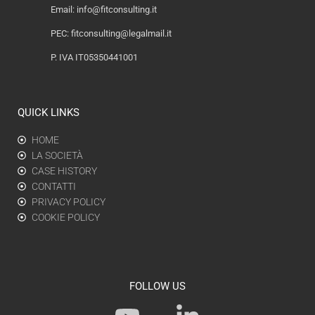
Email:
info@fitconsulting.it
PEC:
fitconsulting@legalmail.it
P. IVA IT05350441001
QUICK LINKS
HOME
LA SOCIETÀ
CASE HISTORY
CONTATTI
PRIVACY POLICY
COOKIE POLICY
FOLLOW US
Y
L