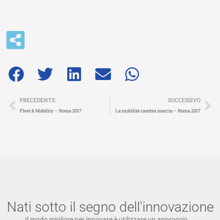
Precedente
Su
PRECEDENTE
SUCCESSIVO
Fleet & Mobility – Roma 2017
La mobilità cambia marcia – Roma 2017
Nati sotto il segno dell'innovazione
Il modo migliore per innovare è utilizzare un approccio