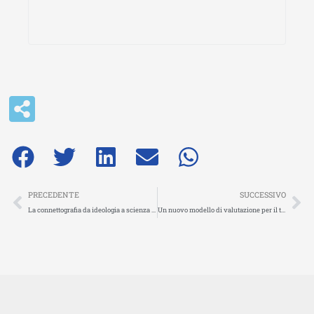
Precedente
Su
PRECEDENTE
SUCCESSIVO
La connettografia da ideologia a scienza e i percorsi delle supply chain internazionali – Webinar online 2020
Un nuovo modello di valutazione per il trasporto e la logistica