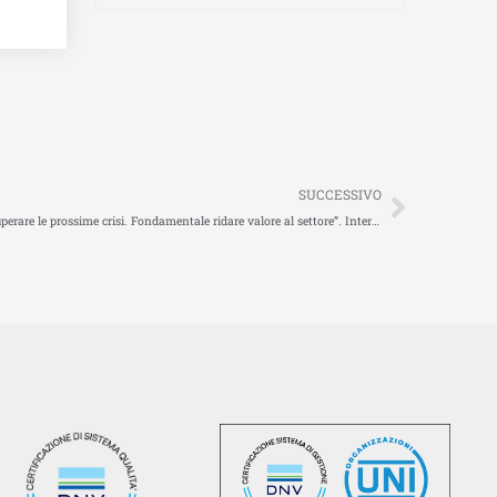
Succes
SUCCESSIVO
“Alla logistica serve un metodo che ci consenta di superare le prossime crisi. Fondamentale ridare valore al settore”. Intervento di Massimo Marciani a LETExpo