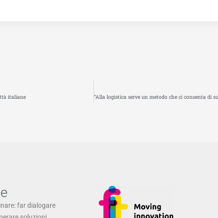
ttà italiane
ne
inare: far dialogare
enerare soluzioni