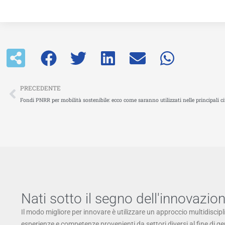
Precedente
PRECEDENTE
Fondi PNRR per mobilità sostenibile: ecco come saranno utilizzati nelle principali ci
Nati sotto il segno dell'innovazio
Il modo migliore per innovare è utilizzare un approccio multidiscipl
esperienze e competenze provenienti da settori diversi al fine di g