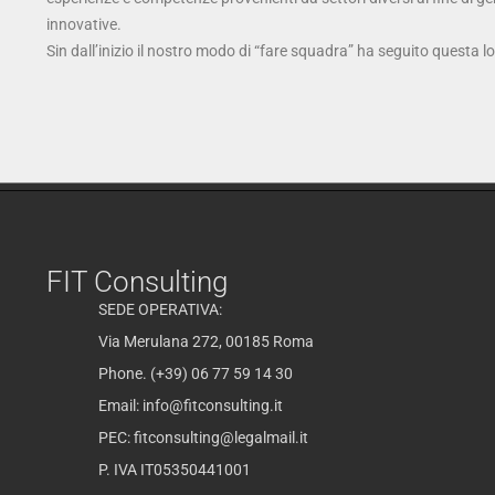
innovative.
Sin dall’inizio il nostro modo di “fare squadra” ha seguito questa l
FIT Consulting
SEDE OPERATIVA:
Via Merulana 272, 00185 Roma
Phone. (+39) 06 77 59 14 30
Email:
info@fitconsulting.it
PEC:
fitconsulting@legalmail.it
P. IVA IT05350441001